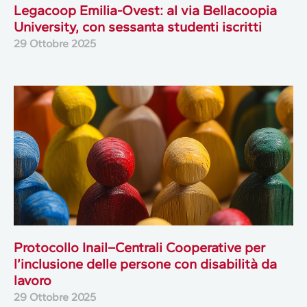
Legacoop Emilia-Ovest: al via Bellacoopia
University, con sessanta studenti iscritti
29 Ottobre 2025
Protocollo Inail–Centrali Cooperative per
l’inclusione delle persone con disabilità da
lavoro
29 Ottobre 2025