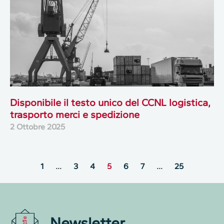
Disponibile il testo unico del CCNL logistica,
trasporto merci e spedizione
2 Ottobre 2025
1
…
3
4
5
6
7
…
25
Newsletter