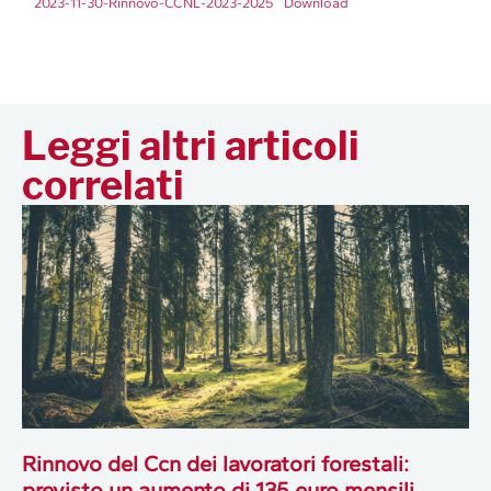
2023-11-30-Rinnovo-CCNL-2023-2025
Download
Leggi altri articoli
correlati
Rinnovo del Ccn dei lavoratori forestali:
previsto un aumento di 135 euro mensili