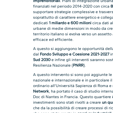
imprenditoriali
. Piani di integrazione urban
finanziati nel periodo 2014-2020 con circa
8
supportare strategie complessive e trasvers
soprattutto di carattere energetico e collega
dedicati
1 miliardo e 600 milioni
circa dati a
urbane di medie dimensioni in modo da cr
territorio italiano si evolva verso un assett
efficace ed efficiente.
A questo si aggiungono le opportunità del
dal
Fondo Sviluppo e Coesione 2021-2027
in
Sud 2030
e infine gli interventi saranno sos
Resilienza Nazionale (
PNRR
).
A questo intervento si sono poi aggiunte le t
nazionale e internazionale e in particolare i
ordinario all’Università Sapienza di Roma e
Network
, ha portato il caso di studio intern
Doc di Nantes in Francia. Questo quartiere 
investimenti sono stati rivolti a creare
un qua
che da la possibilità di creare processi di r