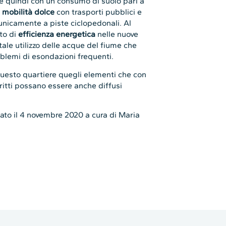
e quindi con un consumo di suolo pari a
i
mobilità dolce
con trasporti pubblici e
i unicamente a piste ciclopedonali. Al
to di
efficienza energetica
nelle nuove
le utilizzo delle acque del fiume che
blemi di esondazioni frequenti.
questo quartiere quegli elementi che con
critti possano essere anche diffusi
o il 4 novembre 2020 a cura di Maria