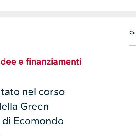
Con
idee e finanziamenti
ntato nel corso
della Green
 di Ecomondo
o