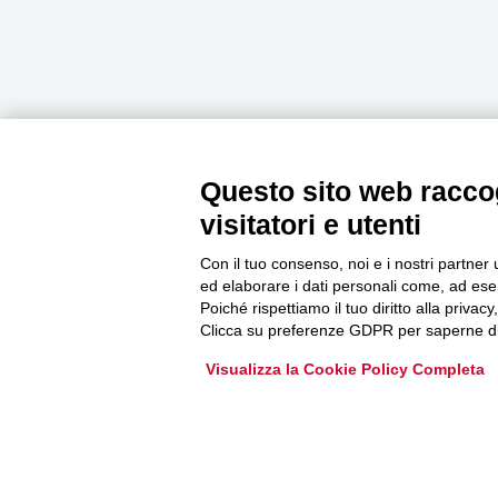
Questo sito web raccog
Newsletter
visitatori e utenti
Con il tuo consenso, noi e i nostri partner 
Accedi o iscriviti alla nostra Newsletter Legacoop
ed elaborare i dati personali come, ad esem
Informazioni per restare sempre aggiornati sul
Poiché rispettiamo il tuo diritto alla privacy
mondo della cooperazione.
Clicca su preferenze GDPR per saperne di
Visualizza la Cookie Policy Completa
Iscriviti
Archivio Newsletter