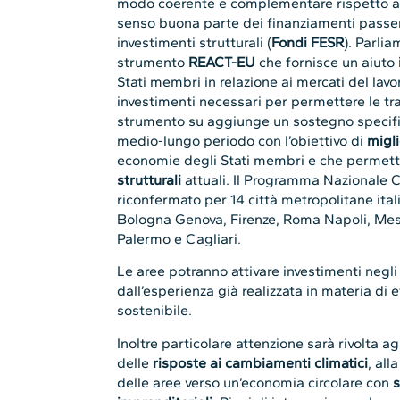
modo coerente e complementare rispetto agli
senso buona parte dei finanziamenti passerà
investimenti strutturali (
Fondi FESR
). Parlia
strumento
REACT-EU
che fornisce un aiuto
Stati membri in relazione ai mercati del lavor
investimenti necessari per permettere le tra
strumento su aggiunge un sostegno specifico
medio-lungo periodo con l’obiettivo di
migli
economie degli Stati membri e che permett
strutturali
attuali. Il Programma Nazionale C
riconfermato per 14 città metropolitane itali
Bologna Genova, Firenze, Roma Napoli, Mess
Palermo e Cagliari.
Le aree potranno attivare investimenti negl
dall’esperienza già realizzata in materia di 
sostenibile.
Inoltre particolare attenzione sarà rivolta ag
delle
risposte ai cambiamenti climatici
, all
delle aree verso un’economia circolare con
s