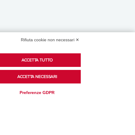
Rifiuta cookie non necessari ✕
Podcast
ACCETTA TUTTO
ACCETTA NECESSARI
Ascolta i podcast di approfondimento di Legacoop
su Spreaker.
Preferenze GDPR
Accedi alla sezione