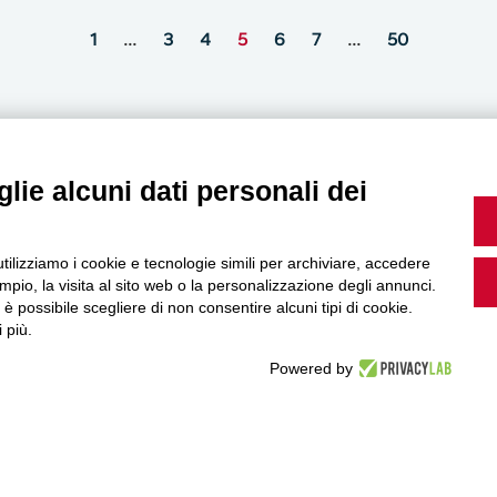
1
…
3
4
5
6
7
…
50
lie alcuni dati personali dei
MultiMedia
utilizziamo i cookie e tecnologie simili per archiviare, accedere
pio, la visita al sito web o la personalizzazione degli annunci.
, è possibile scegliere di non consentire alcuni tipi di cookie.
Guarda i nostri video, storie e webinar.
 più.
Powered by
Accedi a Youtube