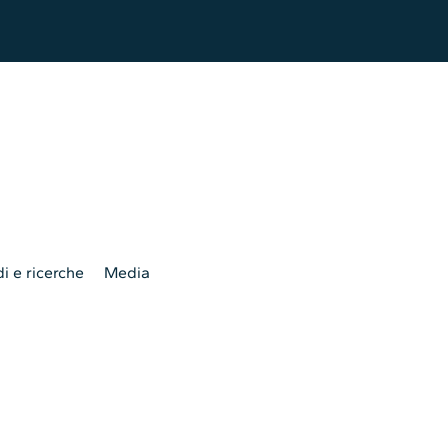
i e ricerche
Media