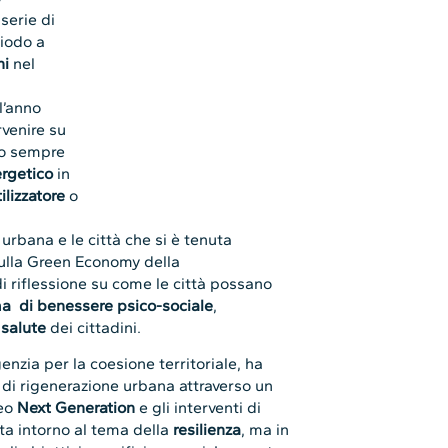
serie di
iodo a
ni
nel
l’anno
rvenire su
ano sempre
rgetico
in
ilizzatore
o
urbana e le città che si è tenuta
 sulla Green Economy della
 di riflessione su come le città possano
a di benessere psico-sociale
,
 salute
dei cittadini.
genzia per la coesione territoriale, ha
i di rigenerazione urbana attraverso un
peo
Next Generation
e gli interventi di
ta intorno al tema della
resilienza
, ma in