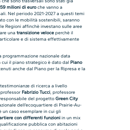
a che sono trasversali sono stati già
59 milioni di euro
che vanno a
ali. Nel periodo 2021-2027 a questi temi
to con le mobilità sostenibili, saranno
lle Regioni affinchè investano sulle aree
eare una
transizione veloce
perchè il
o articolare e di sistema effettivamente
la programmazione nazionale data
 cui il piano strategico è dato dal
Piano
tenuti anche dal Piano per la Ripresa e la
estimonianze di ricerca a livello
l professor
Fabrizio Tucci
, professore
 responsabile del progetto
Green City
azionale dell’ecoquartiere di Prairie-Au-
è un caso esemplare in cui gli
rtiere con differenti funzioni
in un mix
iqualificazione pubblica con abitazioni