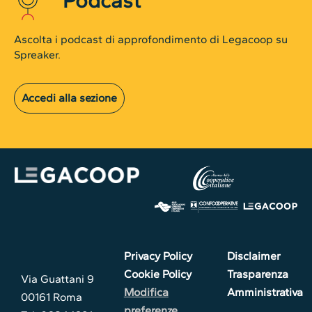
Podcast
Ascolta i podcast di approfondimento di Legacoop su
Spreaker.
Accedi alla sezione
Privacy Policy
Disclaimer
Cookie Policy
Trasparenza
Via Guattani 9
Modifica
Amministrativa
00161 Roma
preferenze