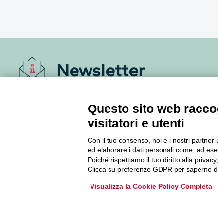
Newsletter
Accedi o iscriviti alla nostra Newsletter Legacoop
Questo sito web raccog
Informazioni per restare sempre aggiornati sul
mondo della cooperazione.
visitatori e utenti
Con il tuo consenso, noi e i nostri partner 
Iscriviti
ed elaborare i dati personali come, ad esem
Poiché rispettiamo il tuo diritto alla privacy
Clicca su preferenze GDPR per saperne di
Archivio Newsletter
Visualizza la Cookie Policy Completa