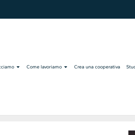
cciamo
Come lavoriamo
Crea una cooperativa
Stud