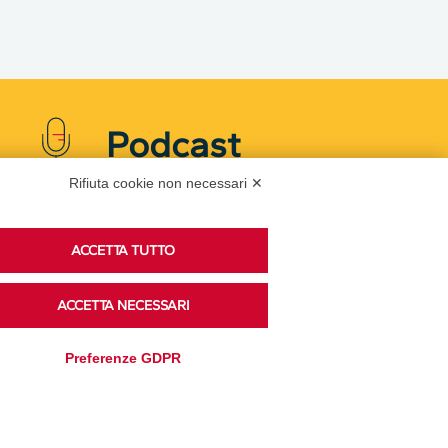
Podcast
Rifiuta cookie non necessari ✕
Ascolta i podcast di approfondimento di Legacoop
ACCETTA TUTTO
su Spreaker.
ACCETTA NECESSARI
Accedi alla sezione
Preferenze GDPR