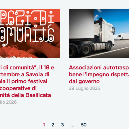
i di comunità”, il 18 e
Associazioni autotrasp
ttembre a Savoia di
bene l’impegno rispett
ia il primo festival
dal governo
 cooperative di
29 Luglio 2026
ità della Basilicata
lio 2026
1
2
3
…
50