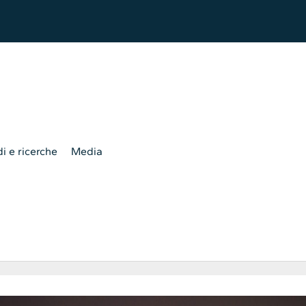
i e ricerche
Media