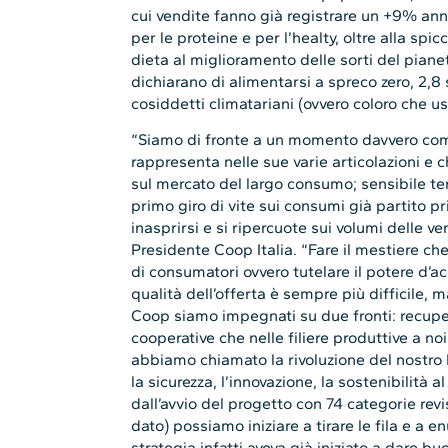
cui vendite fanno già registrare un +9% anno
per le proteine e per l’healty, oltre alla spi
dieta al miglioramento delle sorti del pianeta
dichiarano di alimentarsi a spreco zero, 2,8 
cosiddetti climatariani (ovvero coloro che 
“Siamo di fronte a un momento davvero co
rappresenta nelle sue varie articolazioni e 
sul mercato del largo consumo; sensibile ter
primo giro di vite sui consumi già partito 
inasprirsi e si ripercuote sui volumi delle v
Presidente Coop Italia. “Fare il mestiere ch
di consumatori ovvero tutelare il potere d’ac
qualità dell’offerta è sempre più difficile, 
Coop siamo impegnati su due fronti: recupero
cooperative che nelle filiere produttive a n
abbiamo chiamato la rivoluzione del nostro
la sicurezza, l’innovazione, la sostenibilità 
dall’avvio del progetto con 74 categorie revi
dato) possiamo iniziare a tirare le fila e a e
strategia infatti aveva già iniziato a dare bu