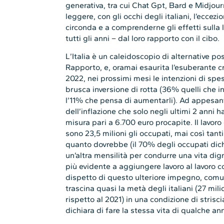
generativa, tra cui Chat Gpt, Bard e Midjour
leggere, con gli occhi degli italiani, l’ecce
circonda e a comprenderne gli effetti sulla 
tutti gli anni – dal loro rapporto con il cibo.
L’Italia è un caleidoscopio di alternative poss
Rapporto, e, oramai esaurita l’esuberante 
2022, nei prossimi mesi le intenzioni di spe
brusca inversione di rotta (36% quelli che i
l’11% che pensa di aumentarli). Ad appesanti
dell’inflazione che solo negli ultimi 2 anni 
misura pari a 6.700 euro procapite. Il lavor
sono 23,5 milioni gli occupati, mai così tan
quanto dovrebbe (il 70% degli occupati dich
un’altra mensilità per condurre una vita di
più evidente a aggiungere lavoro al lavoro c
dispetto di questo ulteriore impegno, comu
trascina quasi la metà degli italiani (27 mil
rispetto al 2021) in una condizione di strisci
dichiara di fare la stessa vita di qualche an