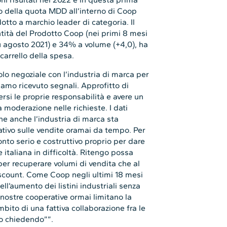
 della quota MDD all’interno di Coop
dotto a marchio leader di categoria. Il
tità del Prodotto Coop (nei primi 8 mesi
 agosto 2021) e 34% a volume (+4,0), ha
carrello della spesa.
volo negoziale con l’industria di marca per
amo ricevuto segnali. Approfitto di
rsi le proprie responsabilità e avere un
moderazione nelle richieste. I dati
he anche l’industria di marca sta
ivo sulle vendite oramai da tempo. Per
onto serio e costruttivo proprio per dare
 italiana in difficoltà. Ritengo possa
per recuperare volumi di vendita che al
scount. Come Coop negli ultimi 18 mesi
l’aumento dei listini industriali senza
e nostre cooperative ormai limitano la
mbito di una fattiva collaborazione fra le
no chiedendo””.