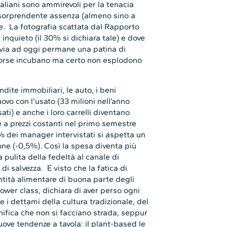
italiani sono ammirevoli per la tenacia
 sorprendente assenza (almeno sino a
le. La fotografia scattata dal Rapporto
nquieto (il 30% si dichiara tale) e dove
tavia ad oggi permane una patina di
 forse incubano ma certo non esplodono
ite immobiliari, le auto, i beni
nuovo con l’usato (33 milioni nell’anno
i) e anche i loro carrelli diventano
e a prezzi costanti nel primo semestre
% dei manager intervistati si aspetta un
one (-0,5%). Così la spesa diventa più
a pulita della fedeltà al canale di
 salvezza. E visto che la fatica di
entità alimentare di buona parte degli
lower class, dichiara di aver perso ogni
i dettami della cultura tradizionale, del
ignifica che non si facciano strada, seppur
ove tendenze a tavola: il plant-based le