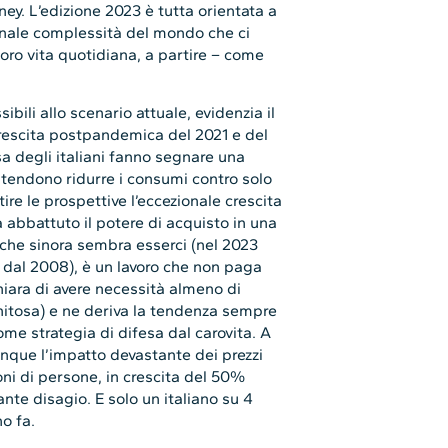
ney. L’edizione 2023 è tutta orientata a
zionale complessità del mondo che ci
loro vita quotidiana, a partire – come
ibili allo scenario attuale, evidenzia il
crescita postpandemica del 2021 e del
sa degli italiani fanno segnare una
ntendono ridurre i consumi contro solo
re le prospettive l’eccezionale crescita
ha abbattuto il potere di acquisto in una
o che sinora sembra esserci (nel 2023
ti dal 2008), è un lavoro che non paga
iara di avere necessità almeno di
gnitosa) e ne deriva la tendenza sempre
ome strategia di difesa dal carovita. A
nque l’impatto devastante dei prezzi
ioni di persone, in crescita del 50%
ante disagio. E solo un italiano su 4
no fa.