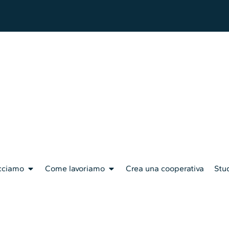
cciamo
Come lavoriamo
Crea una cooperativa
Stud