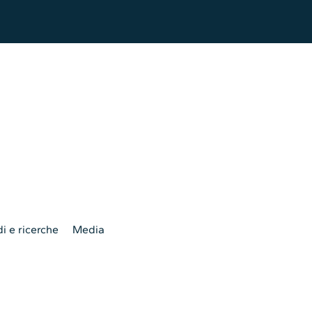
i e ricerche
Media