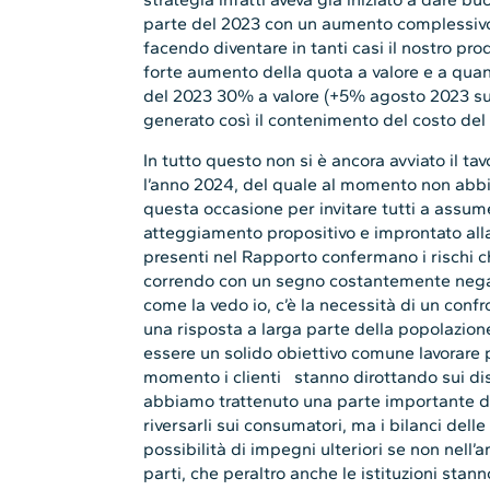
parte del 2023 con un aumento complessivo
facendo diventare in tanti casi il nostro pro
forte aumento della quota a valore e a quan
del 2023 30% a valore (+5% agosto 2023 su
generato così il contenimento del costo del 
In tutto questo non si è ancora avviato il ta
l’anno 2024, del quale al momento non abbi
questa occasione per invitare tutti a assume
atteggiamento propositivo e improntato alla 
presenti nel Rapporto confermano i rischi c
correndo con un segno costantemente negat
come la vedo io, c’è la necessità di un confr
una risposta a larga parte della popolazione
essere un solido obiettivo comune lavorare 
momento i clienti stanno dirottando sui di
abbiamo trattenuto una parte importante del
riversarli sui consumatori, ma i bilanci dell
possibilità di impegni ulteriori se non nell’a
parti, che peraltro anche le istituzioni stan