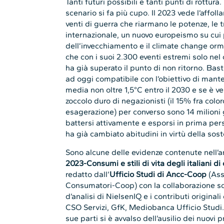
Tanti futuri possibili e tanti punti di rottur
scenario si fa più cupo. Il 2023 vede l’affoll
venti di guerra che riarmano le potenze, le 
internazionale, un nuovo europeismo su cui p
dell’invecchiamento e il climate change orm
che con i suoi 2.300 eventi estremi solo nel
ha già superato il punto di non ritorno. Ba
ad oggi compatibile con l’obiettivo di mant
media non oltre 1,5°C entro il 2030 e se è v
zoccolo duro di negazionisti (il 15% fra colo
esagerazione) per converso sono 14 milioni gl
battersi attivamente e esporsi in prima pers
ha già cambiato abitudini in virtù della soste
Sono alcune delle evidenze contenute nell’a
2023-Consumi e stili di vita degli italiani d
redatto dall’
Ufficio Studi di Ancc-Coop
(Ass
Consumatori-Coop) con la collaborazione sc
d’analisi di NielsenIQ e i contributi origina
CSO Servizi, GfK, Mediobanca Ufficio Studi
sue parti si è avvalso dell’ausilio dei nuovi 