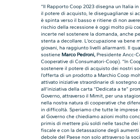
“Il Rapporto Coop 2023 disegna un Italia in d
il potere di acquisto, le diseguaglianze si 
è spinta verso il basso e ritiene di non avere
rischio della recessione è oggi molto più co
incerte nel sostenere la domanda, anche per i
stenta a decollare. L’occupazione va bene ma
giovani, ha raggiunto livelli allarmanti. Il q
sostiene
Marco Pedroni,
Presidente Ancc-Co
Cooperative di Consumatori-Coop). “In Coo
sostenere il potere di acquisto dei nostri s
l’offerta di un prodotto a Marchio Coop mo
attivato iniziative straordinarie di sostegn
all’iniziativa della carta “Dedicata a te” pro
Governo, attraverso il Mimit, per una stagion
nella nostra natura di cooperative che difen
in difficoltà. Speriamo che tutte le impres
al Governo che chiediamo azioni molto concre
primis di mettere più soldi nelle tasche dei l
fiscale e con la detassazione degli aumenti s
debole del Paese non solo attraverso la soci