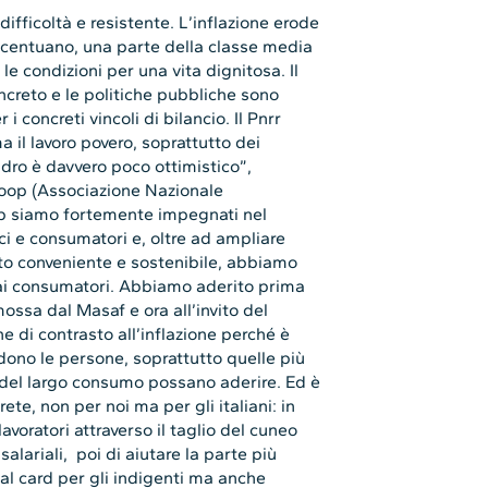
ifficoltà e resistente. L’inflazione erode
accentuano, una parte della classe media
 le condizioni per una vita dignitosa. Il
ncreto e le politiche pubbliche sono
 concreti vincoli di bilancio. Il Pnrr
 il lavoro povero, soprattutto dei
uadro è davvero poco ottimistico”,
op (Associazione Nazionale
p siamo fortemente impegnati nel
oci e consumatori e, oltre ad ampliare
lto conveniente e sostenibile, abbiamo
o ai consumatori. Abbiamo aderito prima
mossa dal Masaf e ora all’invito del
e di contrasto all’inflazione perché è
dono le persone, soprattutto quelle più
e del largo consumo possano aderire. Ed è
te, non per noi ma per gli italiani: in
avoratori attraverso il taglio del cuneo
alariali, poi di aiutare la parte più
al card per gli indigenti ma anche