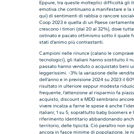
Eppure, tra queste molteplici difficoltà gli 
emotiva che continuano a manifestare e la
qui) di sentimenti di rabbia o rancore socia
Coop 2023 è quella di un Paese certamente i
crescono i timori (dal 20 al 32%), dove tut
ostinato e pacato ottimismo sotto il quale
stati d’animo più contrastanti.
Campioni nelle rinunce (calano le compravend
tecnologici), gli italiani hanno sostituito il 
passato hanno venduto o acquistato beni usat
leggerissimi. -3% la variazione delle vendit
dell’anno e in previsione 2024 su 2023 il 60
risultato in ulteriore seppur modesta riduzi
frequente, l’attenzione al risparmio fa piazz
acquisto, discount e MDD sembrano ancore di
vivere incalza a farne le spese è anche l’id
italiani; 1 su 5, soprattutto baby boomers e 
riferimento identitario abbandonando anche 
territorio, delle tipicità. Ciò peraltro non s
ancora in fasce minime di popolazione, le nu