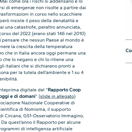
a. Mai come ora i rischi si addensano e lo
arsi di emergenze non risolte a partire dai
trasformazioni in corso nello scacchiere
erò insiste il peso della denatalità e
ai una catastrofe, peraltro annunciata,
 corso del 2022 (erano stati 146 nel 2010)
sti pensare che nessun Paese al mondo è
enere la crescita della temperatura
Con
ero che in Italia ancora oggi permane una
ro che lo negano e chi lo ritiene una
i italiani che si dichiarano pronti a
ona per la tutela dell’ambiente e 1 su 4
nibilità.
nteprima digitale del “
Rapporto Coop
i oggi e di domani
” (
slide in allegato
)
ociazione Nazionale Cooperative di
ientifica di Nomisma, il supporto
li di Circana, GS1-Osservatorio Immagino,
. Da quest’anno il Rapporto per alcune
programmi di intelligenza artificiale