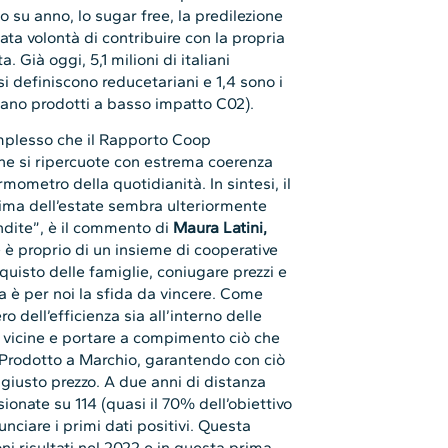
 su anno, lo sugar free, la predilezione
ccata volontà di contribuire con la propria
. Già oggi, 5,1 milioni di italiani
si definiscono reducetariani e 1,4 sono i
usano prodotti a basso impatto C02).
mplesso che il Rapporto Coop
che si ripercuote con estrema coerenza
mometro della quotidianità. In sintesi, il
prima dell’estate sembra ulteriormente
endite”, è il commento di
Maura Latini,
e è proprio di un insieme di cooperative
quisto delle famiglie, coniugare prezzi e
ma è per noi la sfida da vincere. Come
 dell’efficienza sia all’interno delle
oi vicine e portare a compimento ciò che
 Prodotto a Marchio, garantendo con ciò
al giusto prezzo. A due anni di distanza
sionate su 114 (quasi il 70% dell’obiettivo
nunciare i primi dati positivi. Questa
oni risultati nel 2022 e in questa prima