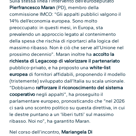
Sulla stessa linea l’intervento dell’eurodeputato
Pierfrancesco Maran
(PD), membro della
commissione IMCO: “Gli appalti pubblici valgono il
14% dell’economia europea. Sono molto
preoccupato: in questi mesi, in Europa, sta
prevalendo un approccio legato al contenimento
della spesa che rischia di riportarci alla logica del
massimo ribasso. Non è ciò che serve all’Unione nel
prossimo decennio”. Maran inoltre ha
accolto la
richiesta di Legacoop di valorizzare il partenariato
pubblico-privato, e ha proposto una
white-list
europea
di fornitori affidabili, proponendo il modello
(tristemente) sviluppato dall’Italia su scala unionale.
“Dobbiamo
rafforzare il riconoscimento del sistema
cooperativo
negli appalti”, ha proseguito il
parlamentare europeo, pronosticando che “nel 2026
ci sarà uno scontro politico su questa direttiva, in cui
le destre puntano a un ‘liberi tutti’ sul massimo
ribasso. Noi no”, ha garantito Maran.
Nel corso dell’incontro,
Mariangela Di