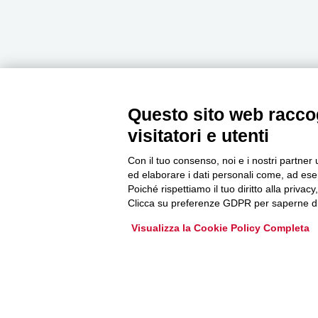
Questo sito web raccog
Newsletter
visitatori e utenti
Con il tuo consenso, noi e i nostri partner 
Accedi o iscriviti alla nostra Newsletter Legacoop
ed elaborare i dati personali come, ad esem
Informazioni per restare sempre aggiornati sul
Poiché rispettiamo il tuo diritto alla privacy
mondo della cooperazione.
Clicca su preferenze GDPR per saperne di
Visualizza la Cookie Policy Completa
Iscriviti
Archivio Newsletter