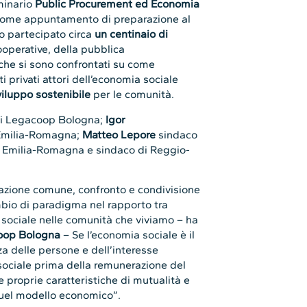
minario
Public Procurement ed Economia
ome appuntamento di preparazione al
o partecipato circa
un centinaio di
operative, della pubblica
 che si sono confrontati su come
ti privati attori dell’economia sociale
viluppo sostenibile
per le comunità.
di Legacoop Bologna;
Igor
 Emilia-Romagna;
Matteo Lepore
sindaco
 Emilia-Romagna e sindaco di Reggio-
mazione comune, confronto e condivisione
mbio di paradigma nel rapporto tra
a sociale nelle comunità che viviamo – ha
coop Bologna
– Se l’economia sociale è il
 delle persone e dell’interesse
sociale prima della remunerazione del
le proprie caratteristiche di mutualità e
quel modello economico”.