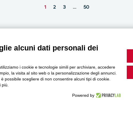
1
2
3
…
50
lie alcuni dati personali dei
MultiMedia
utilizziamo i cookie e tecnologie simili per archiviare, accedere
pio, la visita al sito web o la personalizzazione degli annunci.
, è possibile scegliere di non consentire alcuni tipi di cookie.
Guarda i nostri video, storie e webinar.
 più.
Powered by
Accedi a Youtube