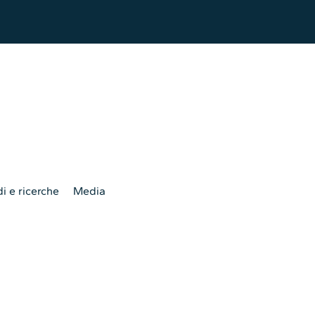
i e ricerche
Media