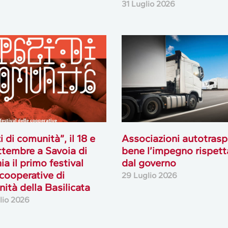
31 Luglio 2026
i di comunità”, il 18 e
Associazioni autotrasp
ttembre a Savoia di
bene l’impegno rispett
ia il primo festival
dal governo
 cooperative di
29 Luglio 2026
ità della Basilicata
lio 2026