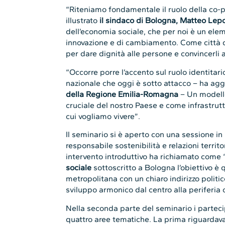
“Riteniamo fondamentale il ruolo della co-p
illustrato
il sindaco di Bologna, Matteo Lep
dell’economia sociale, che per noi è un ele
innovazione e di cambiamento. Come città 
per dare dignità alle persone e convincerli 
“Occorre porre l’accento sul ruolo identitar
nazionale che oggi è sotto attacco – ha ag
della Regione Emilia-Romagna
– Un modello
cruciale del nostro Paese e come infrastrut
cui vogliamo vivere”.
Il seminario si è aperto con una sessione in
responsabile sostenibilità e relazioni terri
intervento introduttivo ha richiamato come 
sociale
sottoscritto a Bologna l’obiettivo è q
metropolitana con un chiaro indirizzo politi
sviluppo armonico dal centro alla periferia 
Nella seconda parte del seminario i partecip
quattro aree tematiche. La prima riguardava