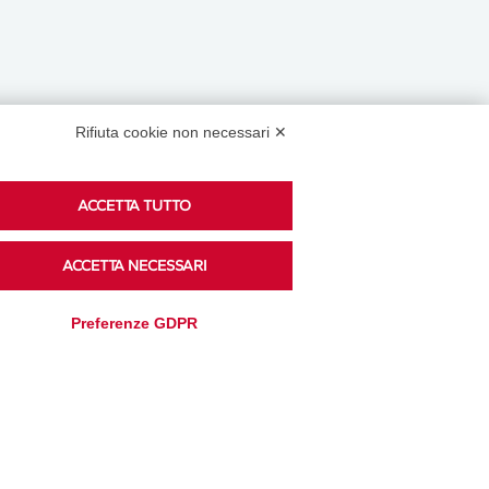
Rifiuta cookie non necessari ✕
Podcast
ACCETTA TUTTO
ACCETTA NECESSARI
Ascolta i podcast di approfondimento di Legacoop
su Spreaker.
Preferenze GDPR
Accedi alla sezione