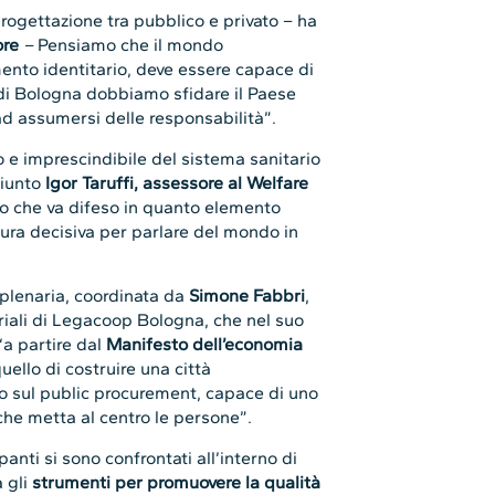
rogettazione tra pubblico e privato – ha
ore
–
Pensiamo che il mondo
mento identitario, deve essere capace di
di Bologna dobbiamo sfidare il Paese
ad assumersi delle responsabilità”.
io e imprescindibile del sistema sanitario
giunto
Igor Taruffi, assessore al Welfare
 che va difeso in quanto elemento
tura decisiva per parlare del mondo in
 plenaria, coordinata da
Simone Fabbri
,
toriali di Legacoop Bologna, che nel suo
“a partire dal
Manifesto dell’economia
uello di costruire una città
co sul public procurement, capace di uno
che metta al centro le persone”.
anti si sono confrontati all’interno di
 gli
strumenti per promuovere la qualità