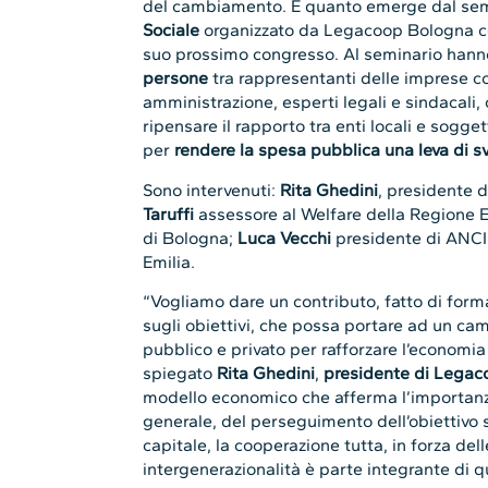
del cambiamento. È quanto emerge dal se
Sociale
organizzato da Legacoop Bologna c
suo prossimo congresso. Al seminario hann
persone
tra rappresentanti delle imprese co
amministrazione, esperti legali e sindacali,
ripensare il rapporto tra enti locali e sogget
per
rendere la spesa pubblica una leva di
s
Sono intervenuti:
Rita Ghedini
, presidente 
Taruffi
assessore al Welfare della Regione
di Bologna;
Luca Vecchi
presidente di ANCI
Emilia.
“Vogliamo dare un contributo, fatto di for
sugli obiettivi, che possa portare ad un ca
pubblico e privato per rafforzare l’economi
spiegato
Rita Ghedini
,
presidente di Lega
modello economico che afferma l’importanza
generale, del perseguimento dell’obiettivo 
capitale, la cooperazione tutta, in forza del
intergenerazionalità è parte integrante di 