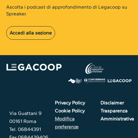
Ascolta i podcast di approfondimento di Legacoop su
Spreaker.
Accedi alla sezione
Privacy Policy
Disclaimer
Cookie Policy
Trasparenza
Via Guattani 9
Modifica
Amministrativa
00161 Roma
preferenze
Tel. 06844391
Fax 0684439406