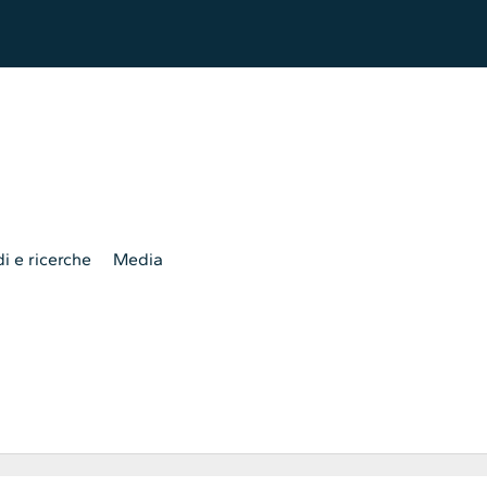
i e ricerche
Media