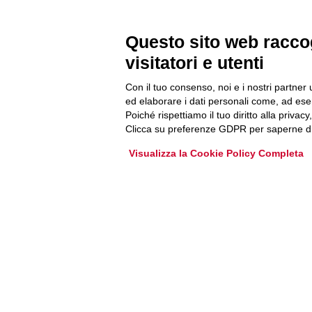
Newsletter
Questo sito web raccog
Accedi o iscriviti alla nostra Newsletter Legacoop
visitatori e utenti
Informazioni per restare sempre aggiornati sul
mondo della cooperazione.
Con il tuo consenso, noi e i nostri partner 
ed elaborare i dati personali come, ad esem
Poiché rispettiamo il tuo diritto alla privacy
Iscriviti
Clicca su preferenze GDPR per saperne di
Visualizza la Cookie Policy Completa
Archivio Newsletter
Via Guattani 9 00161 Roma
Tel. 06844391