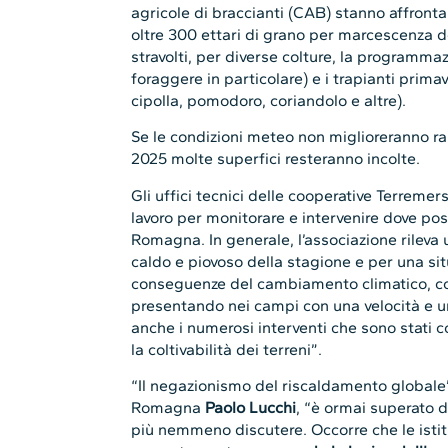
agricole di braccianti (CAB) stanno affron
oltre 300 ettari di grano per marcescenza dei
stravolti, per diverse colture, la programma
foraggere in particolare) e i trapianti primav
cipolla, pomodoro, coriandolo e altre).
Se le condizioni meteo non miglioreranno ra
2025 molte superfici resteranno incolte.
Gli uffici tecnici delle cooperative Terreme
lavoro per monitorare e intervenire dove po
Romagna. In generale, l’associazione rileva u
caldo e piovoso della stagione e per una si
conseguenze del cambiamento climatico, co
presentando nei campi con una velocità e un
anche i numerosi interventi che sono stati c
la coltivabilità dei terreni”.
“Il negazionismo del riscaldamento global
Romagna
Paolo Lucchi
, “è ormai superato d
più nemmeno discutere. Occorre che le istitu