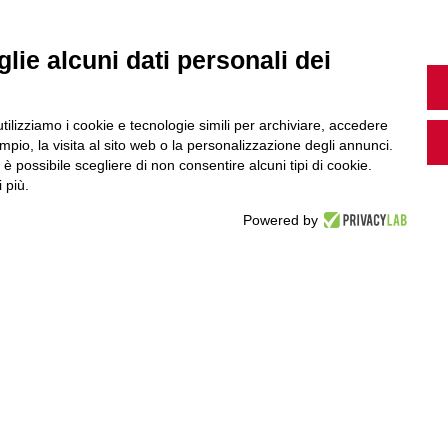
MultiMedia
lie alcuni dati personali dei
Guarda i nostri video, storie e webinar.
utilizziamo i cookie e tecnologie simili per archiviare, accedere
pio, la visita al sito web o la personalizzazione degli annunci.
, è possibile scegliere di non consentire alcuni tipi di cookie.
 più.
Accedi a Youtube
Powered by
Seguici sui nostri canali social: