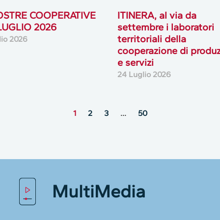
OSTRE COOPERATIVE
ITINERA, al via da
 LUGLIO 2026
settembre i laboratori
territoriali della
lio 2026
cooperazione di produ
e servizi
24 Luglio 2026
1
2
3
…
50
MultiMedia
lie alcuni dati personali dei