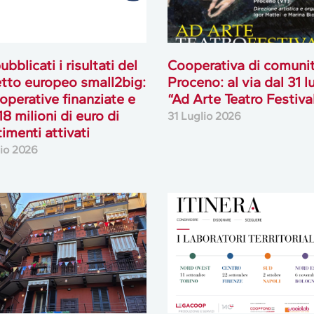
ubblicati i risultati del
Cooperativa di comuni
tto europeo small2big:
Proceno: al via dal 31 l
operative finanziate e
“Ad Arte Teatro Festiva
18 milioni di euro di
31 Luglio 2026
timenti attivati
lio 2026