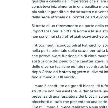
guardia a cavallo dell’imperatore che si era 
consisteva inizialmente in una basilica mo
più volte ingrandito e ristrutturato e diven
della sede ufficiale del pontefice ad Avigno
Si tratta di un ritrovamento da parte della 
importanza per la città di Roma e la sua s
non sono mai stati effettuati scavi archeolog
I ritrovamenti riconducibili al Patriarchio, s
nella parte orientale dello scavo, per tutta l
che poteva avere funzione sia di cinta murar
sostruzione del pendio che caratterizzava in 
delle diverse tecniche edilizie riscontrate, l
dopo Cristo ed è stata oggetto di diversi int
fino almeno al XIII secolo.
Il muro è costituito da grandi blocchi di tuf
strutture non più esistenti. A dimostrare uno
presenza di una fasciatura dei blocchi su am
blocchetti di tufo che presentano una serie
Ovest, il muro è invece realizzato a sua volt