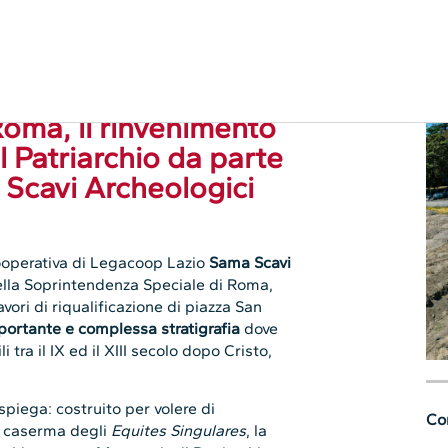
o e comunicazione
oma, il rinvenimento
l Patriarchio da parte
 Scavi Archeologici
ooperativa di Legacoop Lazio
Sama Scavi
della Soprintendenza Speciale di Roma,
avori di riqualificazione di piazza San
portante e complessa stratigrafia
dove
i tra il IX ed il XIII secolo dopo Cristo,
 spiega: costruito per volere di
Con
la caserma degli
Equites Singulares
, la