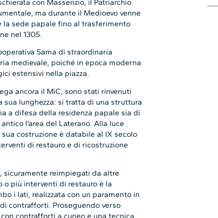
schierata con Massenzio, il Patriarchio
numentale, ma durante il Medioevo venne
ne la sede papale fino al trasferimento
ne nel 1305.
cooperativa Sama di straordinaria
toria medievale, poiché in epoca moderna
ici estensivi nella piazza.
piega ancora il MiC, sono stati rinvenuti
a sua lunghezza: si tratta di una struttura
ia a difesa della residenza papale sia di
antico l’area del Laterano. Alla luce
a sua costruzione è databile al IX secolo
erventi di restauro e di ricostruzione
o, sicuramente reimpiegati da altre
 o più interventi di restauro è la
bo i lati, realizzata con un paramento in
 di contrafforti. Proseguendo verso
a con contrafforti a cuneo e una tecnica