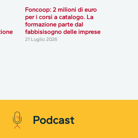
Foncoop: 2 milioni di euro
per i corsi a catalogo. La
formazione parte dal
zione
fabbisisogno delle imprese
21 Luglio 2026
Podcast
Rifiuta cookie non necessari ✕