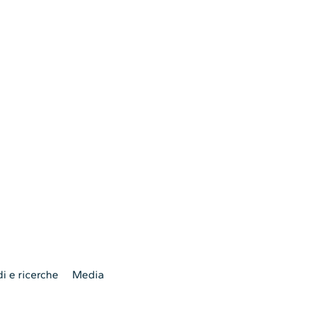
i e ricerche
Media