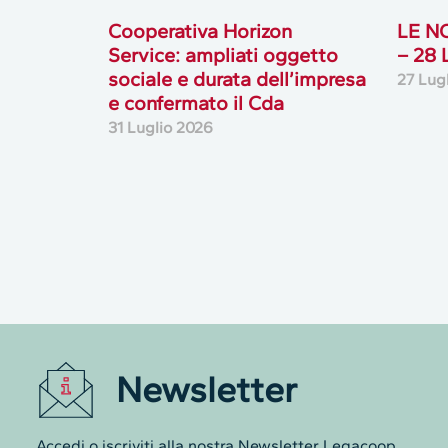
Cooperativa Horizon
LE N
Service: ampliati oggetto
– 28
sociale e durata dell’impresa
27 Lug
e confermato il Cda
31 Luglio 2026
Newsletter
Questo sito web raccog
Accedi o iscriviti alla nostra Newsletter Legacoop