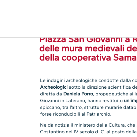
19.07.2024
Cooperative
,
Cultura, turism
Piazza San Giovanni a R
delle mura medievali de
della cooperativa Sama
Le indagini archeologiche condotte dalla c
Archeologici
sotto la direzione scientifica 
diretta da
Daniela Porro
, propedeutiche ai l
Giovanni in Laterano, hanno restituito
un’im
spiccano, tra l’altro, strutture murarie databil
forse riconducibili al Patriarchio.
Ne dà notizia il ministero della Cultura, che
Costantino nel IV secolo d. C. al posto del