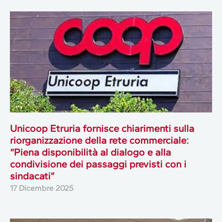
Unicoop Etruria fornisce chiarimenti sulla
riorganizzazione della rete commerciale:
“Piena disponibilità al dialogo e alla
condivisione dei passaggi previsti con i
sindacati”
17 Dicembre 2025