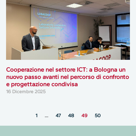
Cooperazione nel settore ICT: a Bologna un
nuovo passo avanti nel percorso di confronto
e progettazione condivisa
16 Dicembre 2025
1
…
47
48
49
50