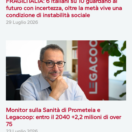
FRAGILITALIA: 6 italiani su 10 guardano al
futuro con incertezza, oltre la metà vive una
condizione di instabilità sociale
29 Luglio 2026
Monitor sulla Sanità di Prometeia e
Legacoop: entro il 2040 +2,2 milioni di over
75
23 Luglio 2026