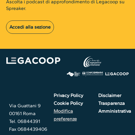
Ascolta i podcast di approfondimento di Legacoop su
Spreaker.
Accedi alla sezione
Privacy Policy
Disclaimer
Cookie Policy
Trasparenza
Via Guattani 9
Modifica
Amministrativa
00161 Roma
preferenze
Tel. 06844391
Fax 0684439406