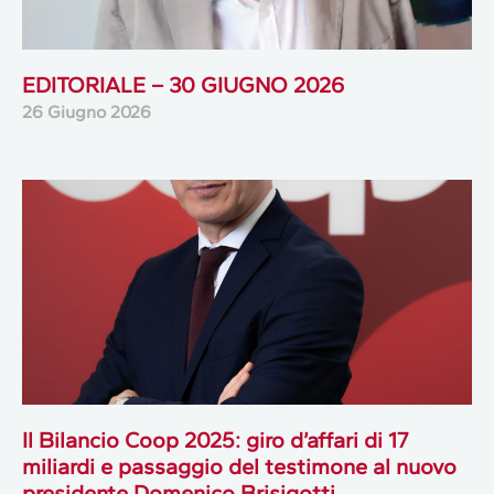
EDITORIALE – 30 GIUGNO 2026
26 Giugno 2026
Il Bilancio Coop 2025: giro d’affari di 17
miliardi e passaggio del testimone al nuovo
presidente Domenico Brisigotti