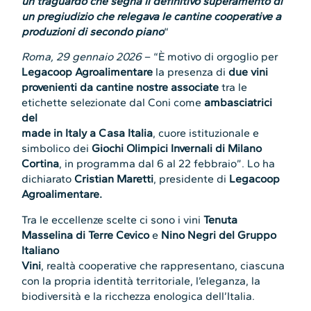
un traguardo che segna il definitivo superamento di
un pregiudizio che relegava le cantine cooperative a
produzioni di secondo piano
“
Roma, 29 gennaio 2026
– “È motivo di orgoglio per
Legacoop Agroalimentare
la presenza di
due vini
provenienti da cantine nostre associate
tra le
etichette selezionate dal Coni come
ambasciatrici
del
made in Italy a Casa Italia
, cuore istituzionale e
simbolico dei
Giochi Olimpici Invernali di Milano
Cortina
, in programma dal 6 al 22 febbraio”. Lo ha
dichiarato
Cristian Maretti
, presidente di
Legacoop
Agroalimentare.
Tra le eccellenze scelte ci sono i vini
Tenuta
Masselina
di
Terre Cevico
e
Nino Negri del Gruppo
Italiano
Vini
, realtà cooperative che rappresentano, ciascuna
con la propria identità territoriale, l’eleganza, la
biodiversità e la ricchezza enologica dell’Italia.