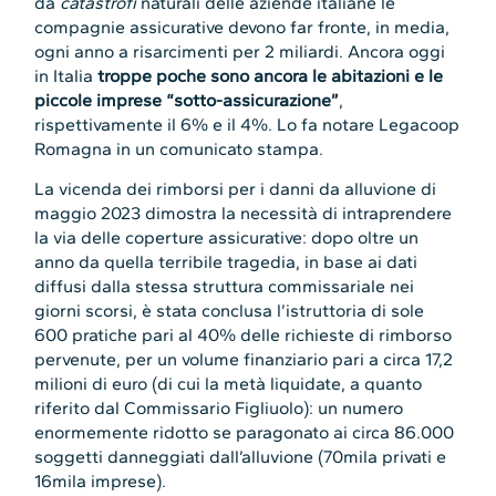
da
catastrofi
naturali delle aziende italiane le
compagnie assicurative devono far fronte, in media,
ogni anno a risarcimenti per 2 miliardi. Ancora oggi
in Italia
troppe poche sono ancora le abitazioni e le
piccole imprese “sotto-assicurazione”
,
rispettivamente il 6% e il 4%. Lo fa notare Legacoop
Romagna in un comunicato stampa.
La vicenda dei rimborsi per i danni da alluvione di
maggio 2023 dimostra la necessità di intraprendere
la via delle coperture assicurative: dopo oltre un
anno da quella terribile tragedia, in base ai dati
diffusi dalla stessa struttura commissariale nei
giorni scorsi, è stata conclusa l’istruttoria di sole
600 pratiche pari al 40% delle richieste di rimborso
pervenute, per un volume finanziario pari a circa 17,2
milioni di euro (di cui la metà liquidate, a quanto
riferito dal Commissario Figliuolo): un numero
enormemente ridotto se paragonato ai circa 86.000
soggetti danneggiati dall’alluvione (70mila privati e
16mila imprese).