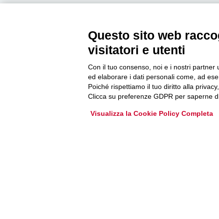
Questo sito web raccog
Newsletter
visitatori e utenti
Con il tuo consenso, noi e i nostri partner 
Accedi o iscriviti alla nostra Newsletter Legacoop
ed elaborare i dati personali come, ad esem
Informazioni per restare sempre aggiornati sul
Poiché rispettiamo il tuo diritto alla privacy
mondo della cooperazione.
Clicca su preferenze GDPR per saperne di
Visualizza la Cookie Policy Completa
Iscriviti
Archivio Newsletter