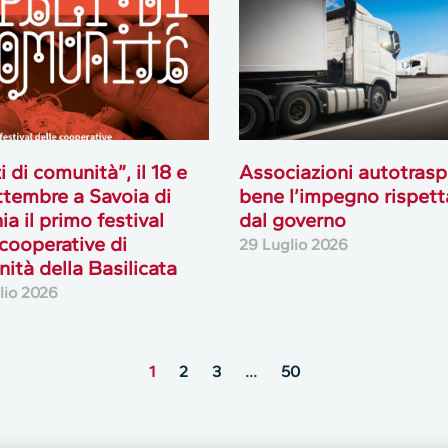
i di comunità”, il 18 e
Associazioni autotrasp
ttembre a Savoia di
bene l’impegno rispett
ia il primo festival
dal governo
 cooperative di
29 Luglio 2026
ità della Basilicata
lio 2026
1
2
3
…
50