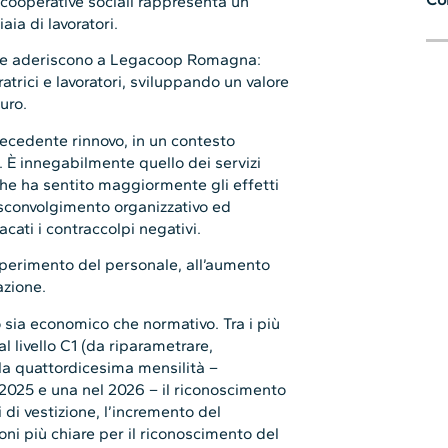
e cooperative sociali rappresenta un
ia di lavoratori.
 che aderiscono a Legacoop Romagna:
trici e lavoratori, sviluppando un valore
uro.
precedente rinnovo, in un contesto
 È innegabilmente quello dei servizi
o che ha sentito maggiormente gli effetti
 sconvolgimento organizzativo ed
cati i contraccolpi negativi.
 reperimento del personale, all’aumento
azione.
o sia economico che normativo. Tra i più
al livello C1 (da riparametrare,
della quattordicesima mensilità –
2025 e una nel 2026 – il riconoscimento
 di vestizione, l’incremento del
ioni più chiare per il riconoscimento del