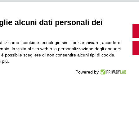
lie alcuni dati personali dei
MultiMedia
utilizziamo i cookie e tecnologie simili per archiviare, accedere
pio, la visita al sito web o la personalizzazione degli annunci.
, è possibile scegliere di non consentire alcuni tipi di cookie.
Guarda i nostri video, storie e webinar.
 più.
Powered by
Accedi a Youtube
Seguici sui nostri canali social: