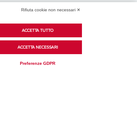
Rifiuta cookie non necessari ✕
Podcast
ACCETTA TUTTO
ACCETTA NECESSARI
Ascolta i podcast di approfondimento di Legacoop
su Spreaker.
Preferenze GDPR
Accedi alla sezione