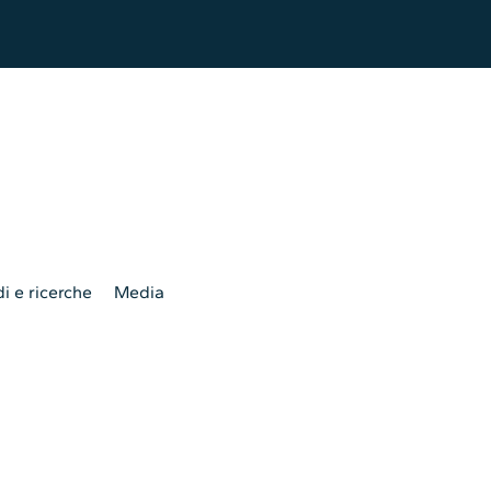
i e ricerche
Media