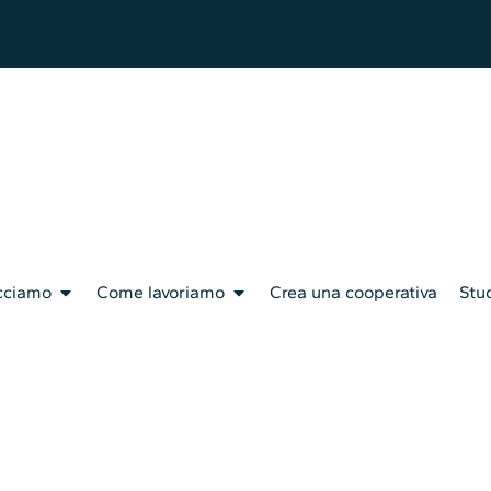
cciamo
Come lavoriamo
Crea una cooperativa
Stud