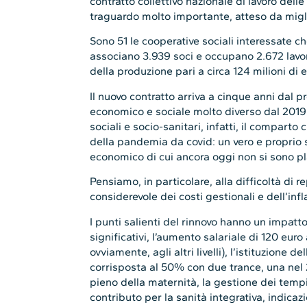
contratto collettivo nazionale di lavoro dell
traguardo molto importante, atteso da miglia
Sono 51 le cooperative sociali interessate
associano 3.939 soci e occupano 2.672 lavora
della produzione pari a circa 124 milioni di e
Il nuovo contratto arriva a cinque anni dal 
economico e sociale molto diverso dal 2019.
sociali e socio-sanitari, infatti, il compart
della pandemia da covid: un vero e proprio
economico di cui ancora oggi non si sono pla
Pensiamo, in particolare, alla difficoltà di
considerevole dei costi gestionali e dell’infl
I punti salienti del rinnovo hanno un impatt
significativi, l’aumento salariale di 120 euro 
ovviamente, agli altri livelli), l’istituzione 
corrisposta al 50% con due trance, una nel 
pieno della maternità, la gestione dei tempi
contributo per la sanità integrativa, indicaz