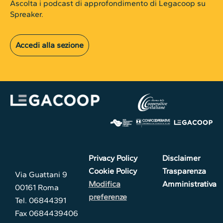
Ascolta i podcast di approfondimento di Legacoop su
Spreaker.
Accedi alla sezione
Privacy Policy
Disclaimer
Cookie Policy
Trasparenza
Via Guattani 9
Modifica
Amministrativa
00161 Roma
preferenze
Tel. 06844391
Fax 0684439406