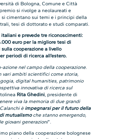
iversità di Bologna, Comune e Città
remio si rivolge a neolaureati e
 si cimentano sui temi e i principi della
rali, tesi di dottorato e studi comparati.
 italiani e prevede tre riconoscimenti:
.000 euro per la migliore tesi di
sulla cooperazione a livello
r periodi di ricerca all’estero.
ca-azione nel campo della cooperazione.
 vari ambiti scientifici come storia,
gogia, digital humanities, patrimonio
ospettiva innovativa di ricerca sul
tolinea
Rita Ghedini
, presidente di
tenere viva la memoria di due grandi
 Calanchi è
impegnarsi per il futuro della
 di mutualismo
che stanno emergendo,
le giovani generazioni
”.
imo piano della cooperazione bolognese