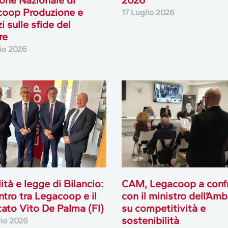
coop Produzione e
17 Luglio 2026
i sulle sfide del
re
lio 2026
lità e legge di Bilancio:
CAM, Legacoop a conf
ontro tra Legacoop e il
con il ministro dell’Am
ato Vito De Palma (FI)
su competitività e
sostenibilità
lio 2026