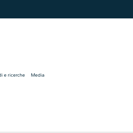
i e ricerche
Media