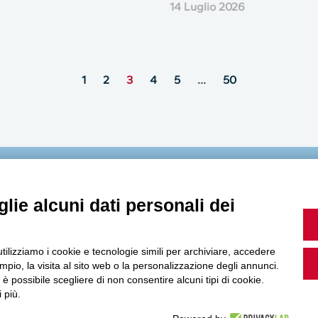
14 Luglio 2026
1
2
3
4
5
…
50
MultiMedia
lie alcuni dati personali dei
utilizziamo i cookie e tecnologie simili per archiviare, accedere
Guarda i nostri video, storie e webinar.
pio, la visita al sito web o la personalizzazione degli annunci.
, è possibile scegliere di non consentire alcuni tipi di cookie.
 più.