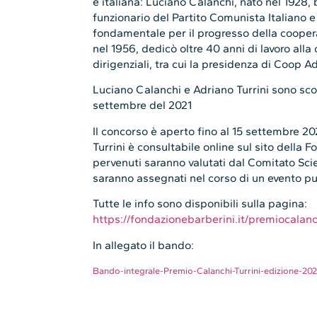
e italiana: Luciano Calanchi, nato nel 1928, 
funzionario del Partito Comunista Italiano e
fondamentale per il progresso della cooper
nel 1956, dedicò oltre 40 anni di lavoro all
dirigenziali, tra cui la presidenza di Coop A
Luciano Calanchi e Adriano Turrini sono scom
settembre del 2021
Il concorso è aperto fino al 15 settembre 2
Turrini è consultabile online sul sito della F
pervenuti saranno valutati dal Comitato Scie
saranno assegnati nel corso di un evento p
Tutte le info sono disponibili sulla pagina:
https://fondazionebarberini.it/premiocalanch
In allegato il bando:
Bando-integrale-Premio-Calanchi-Turrini-edizione-20