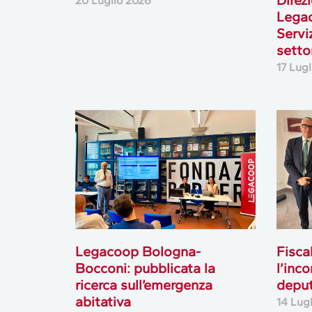
20 Luglio 2026
Lega
Serviz
setto
17 Lug
Legacoop Bologna-
Fisca
Bocconi: pubblicata la
l’inc
ricerca sull’emergenza
deput
abitativa
14 Lug