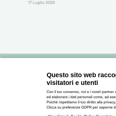
17 Luglio 2026
Newsletter
Questo sito web raccog
visitatori e utenti
Accedi o iscriviti alla nostra Newsletter Legacoop
Informazioni per restare sempre aggiornati sul
Con il tuo consenso, noi e i nostri partner 
mondo della cooperazione.
ed elaborare i dati personali come, ad esem
Poiché rispettiamo il tuo diritto alla privacy
Clicca su preferenze GDPR per saperne di
Iscriviti