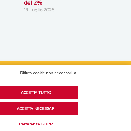
del 2%
13 Luglio 2026
Rifiuta cookie non necessari ✕
Podcast
ACCETTA TUTTO
Ascolta i podcast di approfondimento di Legacoop
ACCETTA NECESSARI
su Spreaker.
Preferenze GDPR