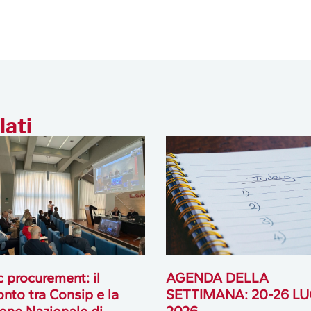
lati
c procurement: il
AGENDA DELLA
onto tra Consip e la
SETTIMANA: 20-26 LU
ione Nazionale di
2026