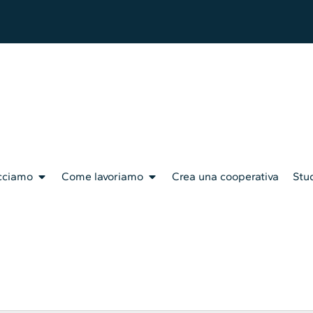
cciamo
Come lavoriamo
Crea una cooperativa
Stud