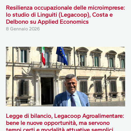
Resilienza occupazionale delle microimprese:
lo studio di Linguiti (Legacoop), Costa e
Delbono su Applied Economics
8 Gennaio 2026
Legge di bilancio, Legacoop Agroalimentare:
bene le nuove opportunità, ma servono
tempi certi e modalità attuative semplici