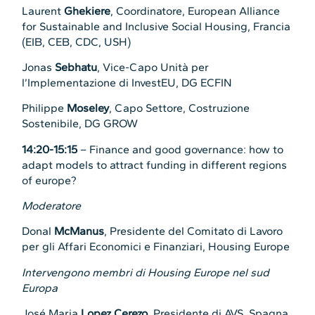
Laurent
Ghekiere
, Coordinatore, European Alliance
for Sustainable and Inclusive Social Housing, Francia
(EIB, CEB, CDC, USH)
Jonas
Sebhatu
, Vice-Capo Unità per
l’Implementazione di InvestEU, DG ECFIN
Philippe
Moseley
, Capo Settore, Costruzione
Sostenibile, DG GROW
14:20-15:15
– Finance and good governance: how to
adapt models to attract funding in different regions
of europe?
Moderatore
Donal
McManus
, Presidente del Comitato di Lavoro
per gli Affari Economici e Finanziari, Housing Europe
Intervengono membri di Housing Europe nel sud
Europa
José Maria
Lopez Cerezo
, Presidente di AVS, Spagna