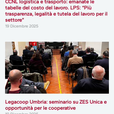
CCNL logistica e trasporto: emanate le
tabelle del costo del lavoro. LPS: “Più
trasparenza, legalità e tutela del lavoro per il
settore”
19 Dicembre 2025
Legacoop Umbria: seminario su ZES Unica e
opportunità per le cooperative