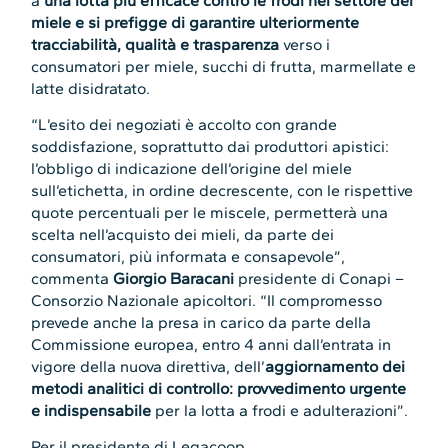
a
una lotta più efficace contro le frodi nel settore del
miele e si prefigge di garantire ulteriormente
tracciabilità, qualità e trasparenza
verso i
consumatori per miele, succhi di frutta, marmellate e
latte disidratato.
“L’esito dei negoziati è accolto con grande
soddisfazione, soprattutto dai produttori apistici:
l’obbligo di indicazione dell’origine del miele
sull’etichetta, in ordine decrescente, con le rispettive
quote percentuali per le miscele, permetterà una
scelta nell’acquisto dei mieli, da parte dei
consumatori, più informata e consapevole”,
commenta
Giorgio Baracani
presidente di Conapi –
Consorzio Nazionale apicoltori. “Il compromesso
prevede anche la presa in carico da parte della
Commissione europea, entro 4 anni dall’entrata in
vigore della nuova direttiva, dell’
aggiornamento dei
metodi analitici di controllo: provvedimento urgente
e indispensabile
per la lotta a frodi e adulterazioni”.
Per il presidente di Legacoop