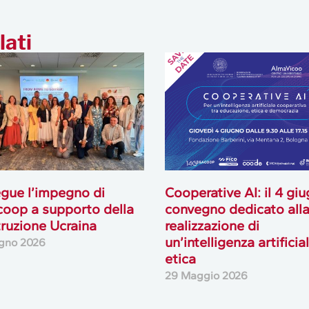
lati
gue l’impegno di
Cooperative AI: il 4 giu
oop a supporto della
convegno dedicato all
truzione Ucraina
realizzazione di
un’intelligenza artificia
gno 2026
etica
29 Maggio 2026