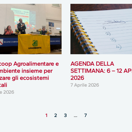
oop Agroalimentare e
AGENDA DELLA
biente insieme per
SETTIMANA: 6 – 12 AP
rzare gli ecosistemi
2026
ali
7 Aprile 2026
le 2026
1
2
3
…
7