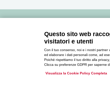
Newsletter
Questo sito web raccog
Accedi o iscriviti alla nostra Newsletter Legacoop
visitatori e utenti
Informazioni per restare sempre aggiornati sul
mondo della cooperazione.
Con il tuo consenso, noi e i nostri partner 
ed elaborare i dati personali come, ad esem
Poiché rispettiamo il tuo diritto alla privacy
Clicca su preferenze GDPR per saperne di
Iscriviti
Visualizza la Cookie Policy Completa
Archivio Newsletter