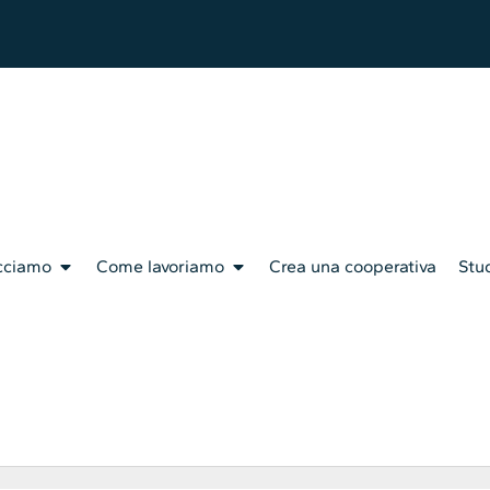
cciamo
Come lavoriamo
Crea una cooperativa
Stud