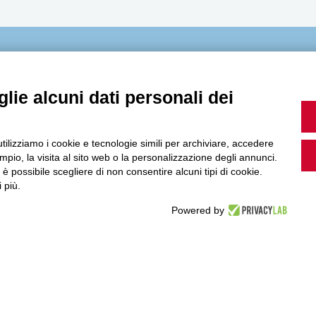
MultiMedia
lie alcuni dati personali dei
Guarda i nostri video, storie e webinar.
utilizziamo i cookie e tecnologie simili per archiviare, accedere
pio, la visita al sito web o la personalizzazione degli annunci.
, è possibile scegliere di non consentire alcuni tipi di cookie.
 più.
Powered by
Accedi a Youtube
Seguici sui nostri canali social: