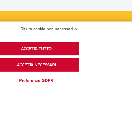
Podcast
Rifiuta cookie non necessari ✕
ACCETTA TUTTO
Ascolta i podcast di approfondimento di Legacoop
su Spreaker.
ACCETTA NECESSARI
Preferenze GDPR
Accedi alla sezione