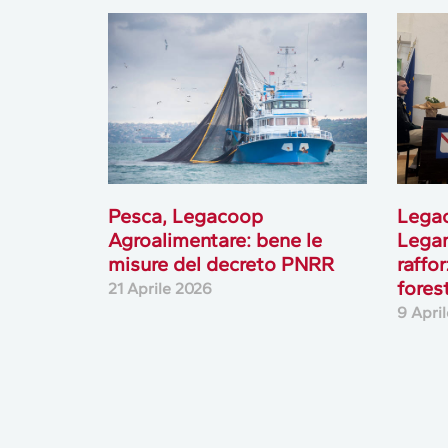
Pesca, Legacoop
Legac
Agroalimentare: bene le
Legam
misure del decreto PNRR
raffo
forest
21 Aprile 2026
9 Apri