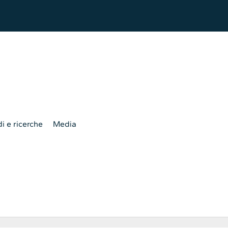
i e ricerche
Media