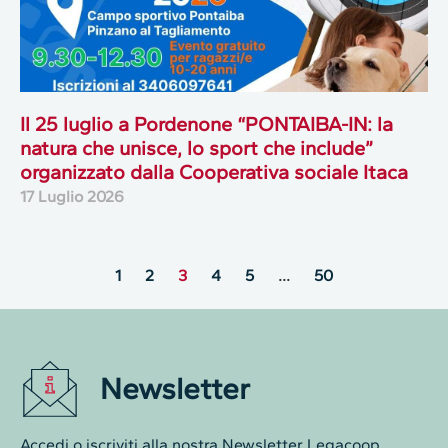
Il 25 luglio a Pordenone “PONTAIBA-IN: la
natura che unisce, lo sport che include”
organizzato dalla Cooperativa sociale Itaca
17 Luglio 2026
1
2
3
4
5
…
50
Newsletter
Accedi o iscriviti alla nostra Newsletter Legacoop