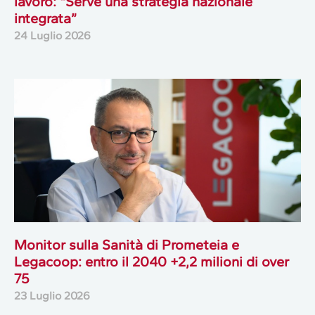
lavoro: “Serve una strategia nazionale
integrata”
24 Luglio 2026
Monitor sulla Sanità di Prometeia e
Legacoop: entro il 2040 +2,2 milioni di over
75
23 Luglio 2026