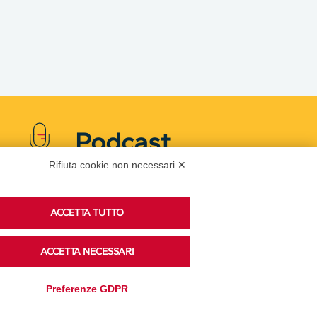
Podcast
Rifiuta cookie non necessari ✕
Ascolta i podcast di approfondimento di Legacoop
ACCETTA TUTTO
su Spreaker.
ACCETTA NECESSARI
Accedi alla sezione
Preferenze GDPR