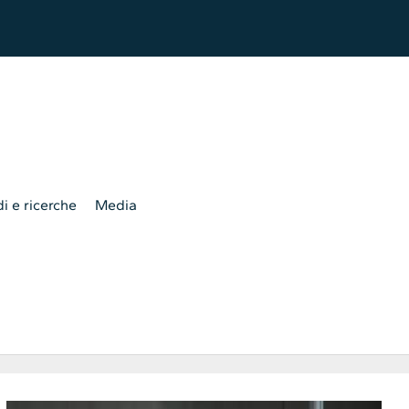
i e ricerche
Media