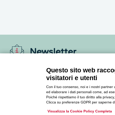
Newsletter
Accedi o iscriviti alla nostra Newsletter Legacoop
Questo sito web raccog
Informazioni per restare sempre aggiornati sul
visitatori e utenti
mondo della cooperazione.
Con il tuo consenso, noi e i nostri partner 
ed elaborare i dati personali come, ad esem
Iscriviti
Poiché rispettiamo il tuo diritto alla privacy
Clicca su preferenze GDPR per saperne di
Archivio Newsletter
Visualizza la Cookie Policy Completa