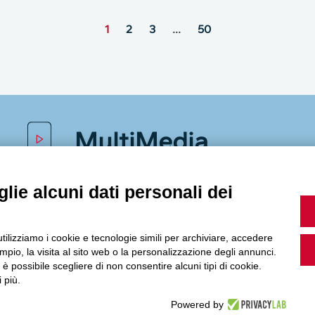
1
2
3
…
50
MultiMedia
lie alcuni dati personali dei
Guarda i nostri video, storie e webinar.
utilizziamo i cookie e tecnologie simili per archiviare, accedere
pio, la visita al sito web o la personalizzazione degli annunci.
, è possibile scegliere di non consentire alcuni tipi di cookie.
 più.
Accedi a Youtube
Powered by