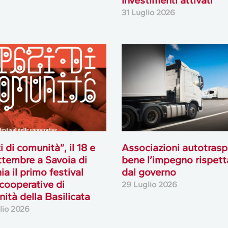
investimenti attivati
31 Luglio 2026
i di comunità”, il 18 e
Associazioni autotrasp
ttembre a Savoia di
bene l’impegno rispett
ia il primo festival
dal governo
 cooperative di
29 Luglio 2026
ità della Basilicata
lio 2026