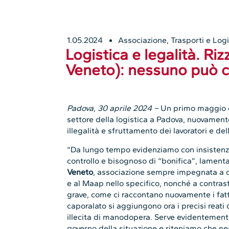
1.05.2024
Associazione
,
Trasporti e Logi
Logistica e legalità. R
Veneto): nessuno può c
Padova, 30 aprile 2024 –
Un primo maggio c
settore della logistica a Padova, nuovamente 
illegalità e sfruttamento dei lavoratori e dell
“Da lungo tempo evidenziamo con insistenza
controllo e bisognoso di “bonifica”, lament
Veneto
, associazione sempre impegnata a d
e al Maap nello specifico, nonché a contrast
grave, come ci raccontano nuovamente i fatti
caporalato si aggiungono ora i precisi reati
illecita di manodopera. Serve evidentement
governo della situazione e riteniamo che n