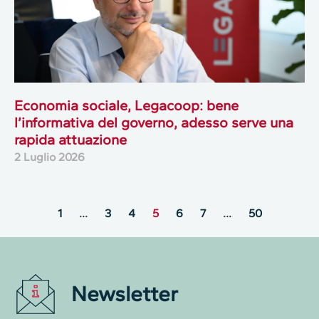
Economia sociale, Legacoop: bene
l’informativa del governo, adesso serve una
rapida attuazione
2 Luglio 2026
1
…
3
4
5
6
7
…
50
Newsletter