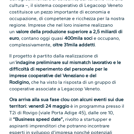
cultura –, il sistema cooperativo di Legacoop Veneto
costituisce un pezzo importante di economia e
occupazione, di competenze e ricchezza per la nostra
regione. Imprese che nel loro insieme realizzano
un
valore della produzione
superiore a 2,5 miliardi di
euro
, contano oggi quasi
400mila soci
e occupano,
complessivamente,
oltre 31mila addetti
.
Il progetto è partito dalla realizzazione di
un’
indagine preliminare sul mismatch lavorativo e le
difficoltà di reperimento del personale per le
imprese cooperative del Veneziano e del
Rodigino,
che ha visto la risposta di un gruppo di
cooperative associate a Legacoop Veneto.
Ora arriva alla sua fase clou con alcuni eventi sui due
territori:
venerdì 24 maggio
è in programma presso il
T2i di Rovigo (viale Porta Adige 45), dalle ore 10,
il
“Business speed date”,
rivolto a startupper e
aspiranti imprenditori che potranno incontrare
esperti in sviluppo d’impresa nonché potenziali