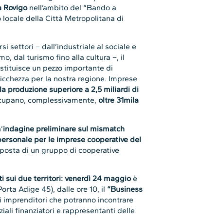
a Rovigo
nell’ambito del “Bando a
o locale della Città Metropolitana di
rsi settori – dall’industriale al sociale e
o, dal turismo fino alla cultura –, il
tituisce un pezzo importante di
cchezza per la nostra regione. Imprese
lla produzione
superiore a 2,5 miliardi di
cupano, complessivamente,
oltre 31mila
’
indagine preliminare sul mismatch
l personale per le imprese cooperative del
sposta di un gruppo di cooperative
i sui due territori:
venerdì 24 maggio
è
orta Adige 45), dalle ore 10, il
“Business
ti imprenditori che potranno incontrare
ali finanziatori e rappresentanti delle