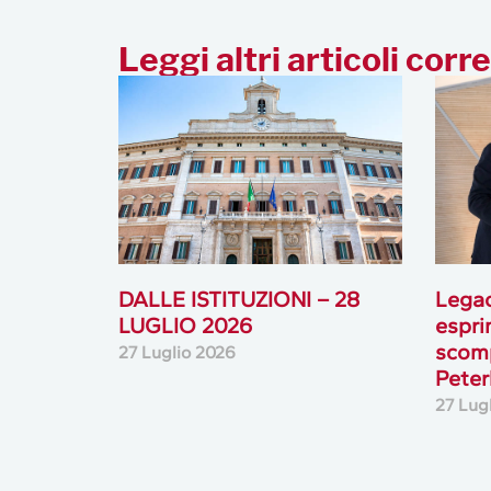
Leggi altri articoli corre
DALLE ISTITUZIONI – 28
Lega
LUGLIO 2026
espri
scomp
27 Luglio 2026
Peterl
27 Lug