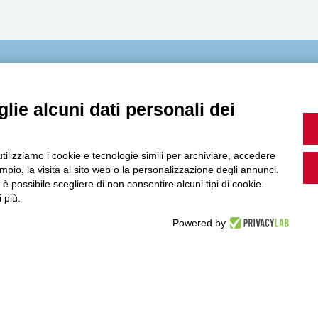
MultiMedia
lie alcuni dati personali dei
Guarda i nostri video, storie e webinar.
utilizziamo i cookie e tecnologie simili per archiviare, accedere
pio, la visita al sito web o la personalizzazione degli annunci.
, è possibile scegliere di non consentire alcuni tipi di cookie.
 più.
Powered by
Accedi a Youtube
Seguici sui nostri canali social: