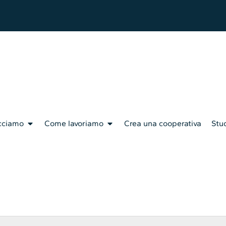
cciamo
Come lavoriamo
Crea una cooperativa
Stud