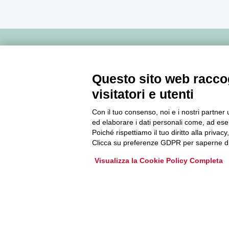
Newsletter
Questo sito web raccog
Accedi o iscriviti alla nostra Newsletter Legacoop
visitatori e utenti
Informazioni per restare sempre aggiornati sul
Con il tuo consenso, noi e i nostri partner 
mondo della cooperazione.
ed elaborare i dati personali come, ad esem
Poiché rispettiamo il tuo diritto alla privacy
Clicca su preferenze GDPR per saperne di
Iscriviti
Visualizza la Cookie Policy Completa
Archivio Newsletter