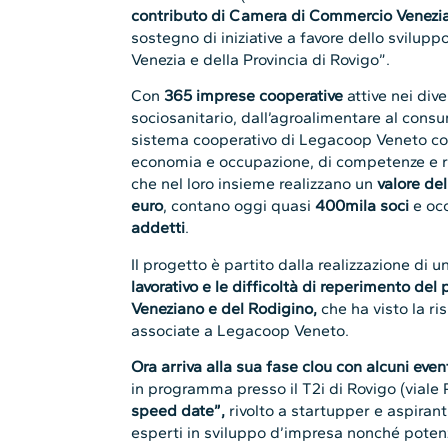
contributo di Camera di Commercio Venezi
sostegno di iniziative a favore dello svilupp
Venezia e della Provincia di Rovigo”.
Con
365 imprese cooperative
attive nei dive
sociosanitario, dall’agroalimentare al consum
sistema cooperativo di Legacoop Veneto cos
economia e occupazione, di competenze e ri
che nel loro insieme realizzano un
valore de
euro
, contano oggi quasi
400mila soci
e oc
addetti
.
Il progetto è partito dalla realizzazione di un
lavorativo e le difficoltà di reperimento de
Veneziano e del Rodigino,
che ha visto la ri
associate a Legacoop Veneto.
Ora arriva alla sua fase clou con alcuni event
in programma presso il T2i di Rovigo (viale P
speed date”,
rivolto a startupper e aspiran
esperti in sviluppo d’impresa nonché potenzi