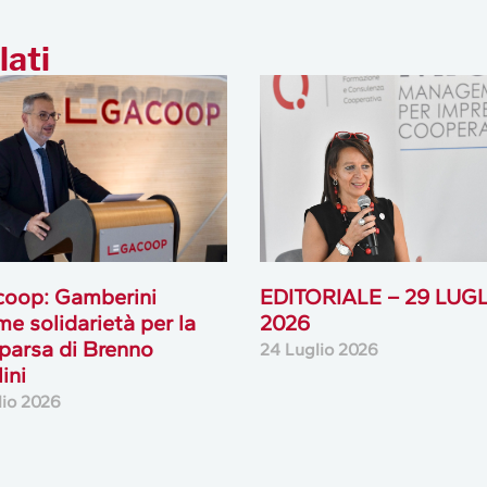
lati
coop: Gamberini
EDITORIALE – 29 LUG
me solidarietà per la
2026
arsa di Brenno
24 Luglio 2026
ini
lio 2026