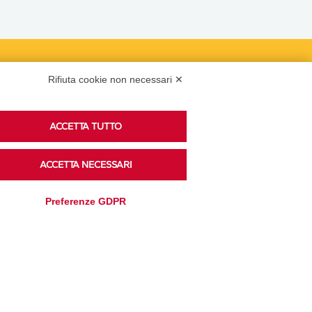
Podcast
Rifiuta cookie non necessari ✕
ACCETTA TUTTO
Ascolta i podcast di approfondimento di Legacoop
su Spreaker.
ACCETTA NECESSARI
Preferenze GDPR
Accedi alla sezione