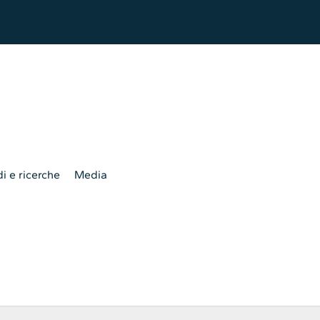
i e ricerche
Media