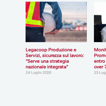
Legacoop Produzione e
Monit
Servizi, sicurezza sul lavoro:
Prome
“Serve una strategia
entro
nazionale integrata”
over 
24 Luglio 2026
23 Lug