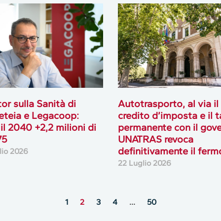
or sulla Sanità di
Autotrasporto, al via il
teia e Legacoop:
credito d’imposta e il 
 il 2040 +2,2 milioni di
permanente con il gove
75
UNATRAS revoca
definitivamente il ferm
lio 2026
22 Luglio 2026
1
2
3
4
…
50