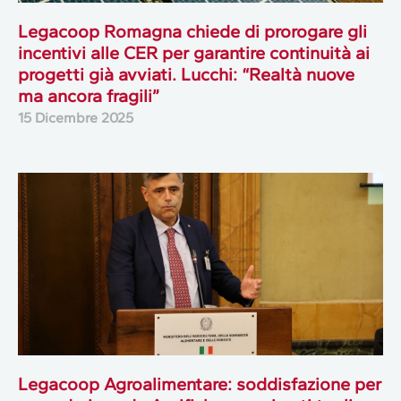
Legacoop Romagna chiede di prorogare gli
incentivi alle CER per garantire continuità ai
progetti già avviati. Lucchi: “Realtà nuove
ma ancora fragili”
15 Dicembre 2025
Legacoop Agroalimentare: soddisfazione per