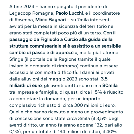
A fine 2024 – hanno spiegato il presidente di
Legacoop Romagna,
Paolo Lucchi
, e il coordinatore
di Ravenna,
Mirco Bagnari
– su 7mila interventi
avviati per la messa in sicurezza del territorio ne
erano stati completati poco più di un terzo.
Con il
passaggio da Figliuolo a Curcio alla guida della
struttura commissariale si è assistito a un sensibile
cambio di passo e di approccio
, ma la piattaforma
Sfinge (il portale della Regione tramite il quale
inviare le domande di rimborso) continua a essere
accessibile con molta difficoltà. I danni ai privati
dalle alluvioni del maggio 2023 sono stati
3,5
miliardi di euro
, gli aventi diritto sono circa
80mila
tra imprese e famiglie, di questi circa il 5% è riuscito
a completare la domanda, per un importo
complessivo richiesto di circa 300 milioni di euro.
Quelle che hanno ricevuto almeno un provvedimento
di concessione sono state circa 3mila (il 3,5% degli
aventi diritto, un anno fa erano appena 132, pari allo
0,1%), per un totale di 134 milioni di ristori, il 40%