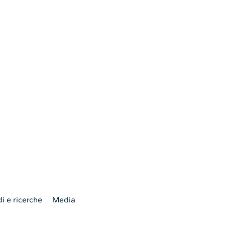
i e ricerche
Media