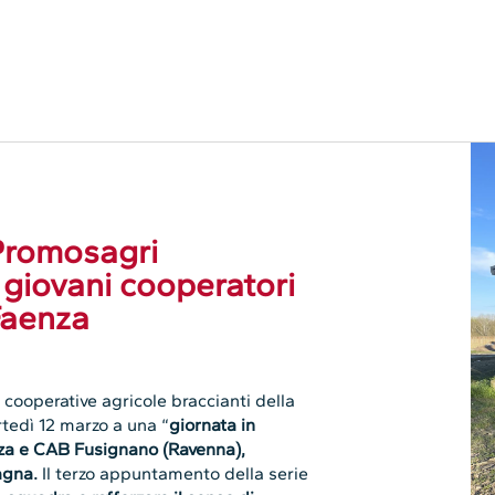
romosagri
 giovani cooperatori
Faenza
 cooperative agricole braccianti della
tedì 12 marzo a una “
giornata in
za e CAB Fusignano (Ravenna),
gna.
Il terzo appuntamento della serie
 squadra e rafforzare il senso di
passione la terra di queste cooperative,
e indivisibile ereditato dalle precedenti
Con