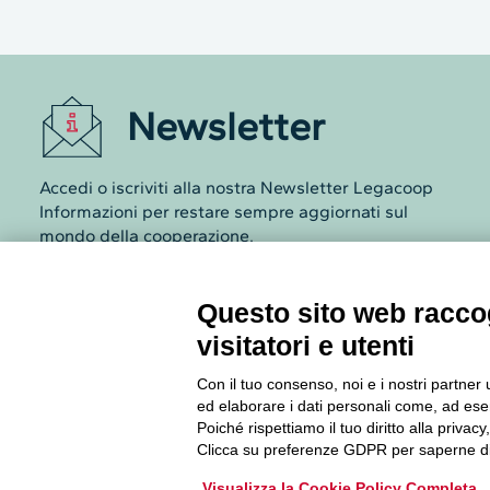
Newsletter
Questo sito web raccog
Accedi o iscriviti alla nostra Newsletter Legacoop
visitatori e utenti
Informazioni per restare sempre aggiornati sul
mondo della cooperazione.
Con il tuo consenso, noi e i nostri partner 
ed elaborare i dati personali come, ad esem
Poiché rispettiamo il tuo diritto alla privacy
Iscriviti
Clicca su preferenze GDPR per saperne di
Visualizza la Cookie Policy Completa
Archivio Newsletter
Via Guattani 9 00161 Roma
Tel. 06844391