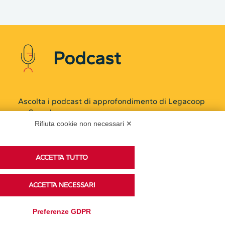
Podcast
Rifiuta cookie non necessari ✕
ACCETTA TUTTO
Ascolta i podcast di approfondimento di Legacoop
su Spreaker.
ACCETTA NECESSARI
Preferenze GDPR
Accedi alla sezione
Privacy Policy
Disclaimer
Cookie Policy
Trasparenza