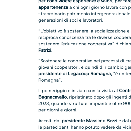
“L’obiettivo è sostenere la socializzazione e
reciproca conoscenza tra le diverse cooperati
sostenere l’educazione cooperativa” dichiara
Patrizi.
“Sostenere le cooperative nei processi di cre
giovani cooperatori, e quindi di ricambio g
presidente di Legacoop Romagna,
“è un te
Romagna”.
Il pomeriggio è iniziato con la visita al
Centr
Bagnacavallo,
ripristinato dopo gli ingenti 
2023, quando strutture, impianti e oltre 900
per giorni e giorni.
Accolti dal
presidente Massimo Bezzi
e dal
le partecipanti hanno potuto vedere da vicino
biodigestore per la produzione di energia e
rinnovabili come mais, sorgo, erbai e polpa
Nella seconda parte della giornata è stata v
di Fusignano,
la più “giovane” delle 7 CAB,