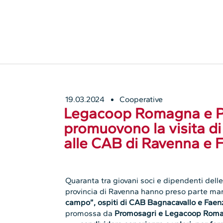
19.03.2024
Cooperative
Legacoop Romagna e P
promuovono la visita di
alle CAB di Ravenna e 
Quaranta tra giovani soci e dipendenti delle
provincia di Ravenna hanno preso parte mar
campo”, ospiti di CAB Bagnacavallo e Faen
promossa da
Promosagri e Legacoop Roma
per
condividere esperienze e valori, per fare
appartenenza
a chi ogni giorno lavora con 
straordinario patrimonio intergenerazionale 
generazioni di soci e lavoratori.