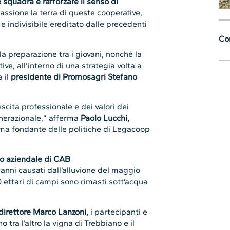
 la preparazione tra i giovani, nonché la
ve, all’interno di una strategia volta a
 il
presidente di Promosagri Stefano
scita professionale e dei valori dei
enerazionale,” afferma
Paolo Lucchi,
ma fondante delle politiche di Legacoop
o aziendale di CAB
danni causati dall’alluvione del maggio
 ettari di campi sono rimasti sott’acqua
direttore Marco Lanzoni,
i partecipanti e
 tra l’altro la vigna di Trebbiano e il
lettrica (999 kWh) da fonti vegetali
 di barbabietola.
isitata la
Cooperativa agricola braccianti
 perché nata da appena 80 anni, che