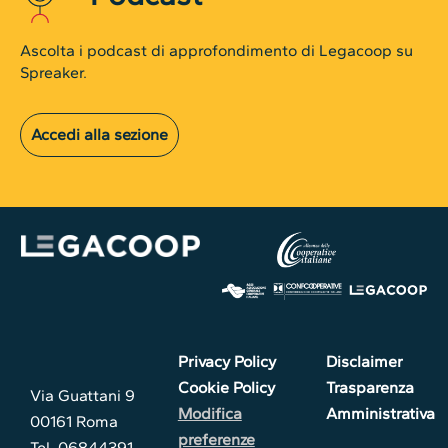
Ascolta i podcast di approfondimento di Legacoop su
Spreaker.
Accedi alla sezione
Privacy Policy
Disclaimer
Cookie Policy
Trasparenza
Via Guattani 9
Modifica
Amministrativa
00161 Roma
preferenze
Tel. 06844391