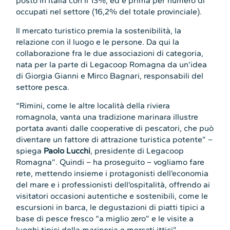
posto in Italia con il 13%, ed è prima per numero di
occupati nel settore (16,2% del totale provinciale).
Il mercato turistico premia la sostenibilità, la
relazione con il luogo e le persone. Da qui la
collaborazione fra le due associazioni di categoria,
nata per la parte di Legacoop Romagna da un’idea
di Giorgia Gianni e Mirco Bagnari, responsabili del
settore pesca.
“Rimini, come le altre località della riviera
romagnola, vanta una tradizione marinara illustre
portata avanti dalle cooperative di pescatori, che può
diventare un fattore di attrazione turistica potente” –
spiega
Paolo Lucchi
, presidente di Legacoop
Romagna”. Quindi – ha proseguito – vogliamo fare
rete, mettendo insieme i protagonisti dell’economia
del mare e i professionisti dell’ospitalità, offrendo ai
visitatori occasioni autentiche e sostenibili, come le
escursioni in barca, le degustazioni di piatti tipici a
base di pesce fresco “a miglio zero” e le visite a
luoghi tipici della marineria e mercati ittici”.