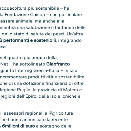
cquacoltura più sostenibile – ha
lla Fondazione Coispa – con particolare
essere animale, ma anche alla
nsentirà una valutazione istantanea delle
 dello stato di salute dei pesci. Un’altra
 performanti e sostenibili
, integrando
ica
”.
e nel quadro più ampio della
Net – ha sottolineato
Gianfranco
iunto Interreg Grecia-Italia – mira a
 incrementare produttività e sostenibilità
one di una dotazione finanziaria di oltre
 Regione Puglia, la provincia di Matera e
regioni dell’Epiro, delle Isole Ioniche e
 assessori regionali all’Agricoltura
 che hanno annunciato la recente
a
6milioni di euro
a sostegno delle