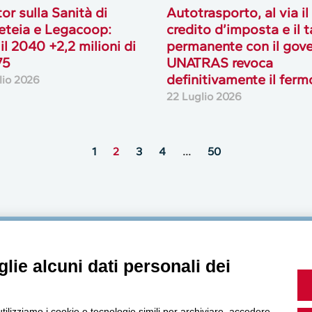
or sulla Sanità di
Autotrasporto, al via il
teia e Legacoop:
credito d’imposta e il 
 il 2040 +2,2 milioni di
permanente con il gove
75
UNATRAS revoca
definitivamente il ferm
lio 2026
22 Luglio 2026
1
2
3
4
…
50
MultiMedia
lie alcuni dati personali dei
utilizziamo i cookie e tecnologie simili per archiviare, accedere