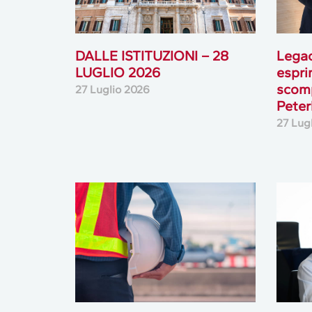
DALLE ISTITUZIONI – 28
Lega
LUGLIO 2026
espri
scomp
27 Luglio 2026
Peterl
27 Lug