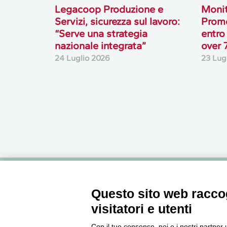
Legacoop Produzione e
Monit
Servizi, sicurezza sul lavoro:
Prome
“Serve una strategia
entro
nazionale integrata”
over 
24 Luglio 2026
23 Lug
Newsletter
Questo sito web raccog
visitatori e utenti
Accedi o iscriviti alla nostra Newsletter Legacoop
Con il tuo consenso, noi e i nostri partner 