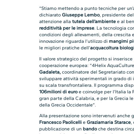
“Stiamo mettendo a punto tecniche per un’a
dichiarato
Giuseppe Lembo
, presidente de
attenzione alla
tutela dell’ambiente
e al ben
redditività per le imprese
. La tecnologia co
condizioni degli allevamenti, della crescita e
innovazione riguarda l’utilizzo di
mangimi più
le migliori pratiche dell’
acquacoltura biolog
Il valore strategico del progetto si inserisc
cooperazione europea: “4Helix AquaCulture
Gadaleta,
coordinatore del Segretariato cong
sviluppare attività sperimentali in grado di
su scala transfrontaliera. Il programma disp
106milioni di euro
e coinvolge per l’Italia la
gran parte della Calabria, e per la Grecia le 
della Grecia Occidentale”.
Alla presentazione sono intervenuti anche gli
Francesco Paolicelli
e
Graziamaria Starace
,
pubblicazione di un
bando
che destina circ