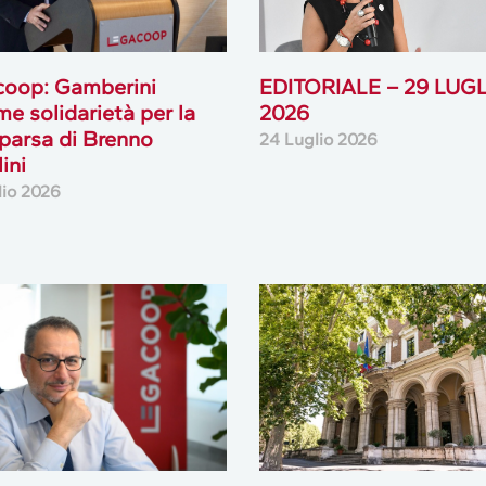
coop: Gamberini
EDITORIALE – 29 LUG
me solidarietà per la
2026
arsa di Brenno
24 Luglio 2026
ini
lio 2026