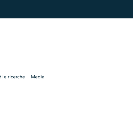
i e ricerche
Media