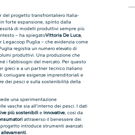
r del progetto transfrontaliero Italia-
in forte espansione, spinto dalla
ssità di modelli produttivi sempre più
contesto – ha spiegato
Vittoria De Luca
,
r Legacoop Puglia – che evidenzia come
 Puglia registra un numero elevato di
olumi produttivi. Una produzione che
né i fabbisogni del mercato. Per questo
r greci e a un partner tecnico italiano
 di coniugare esigenze imprenditoriali e
 dei pesci e sulla sostenibilità della
evede una sperimentazione
lle vasche sia all’interno dei pesci. I dati
ive più sostenibili
e
innovative
, così da
consumatori
attraverso il benessere dei
il progetto introduce strumenti avanzati
 allevamenti
.