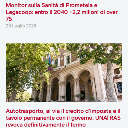
Monitor sulla Sanità di Prometeia e
Legacoop: entro il 2040 +2,2 milioni di over
75
23 Luglio 2026
Autotrasporto, al via il credito d’imposta e il
tavolo permanente con il governo. UNATRAS
revoca definitivamente il fermo