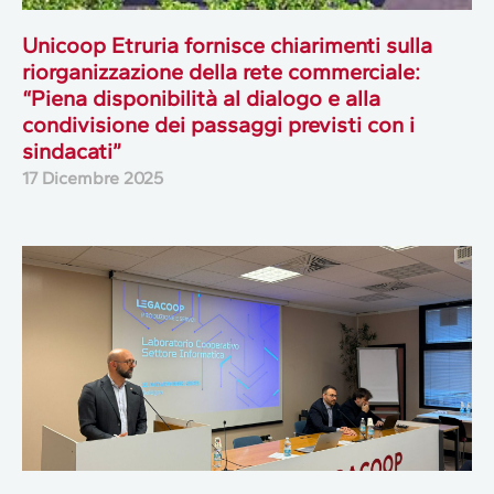
Unicoop Etruria fornisce chiarimenti sulla
riorganizzazione della rete commerciale:
“Piena disponibilità al dialogo e alla
condivisione dei passaggi previsti con i
sindacati”
17 Dicembre 2025