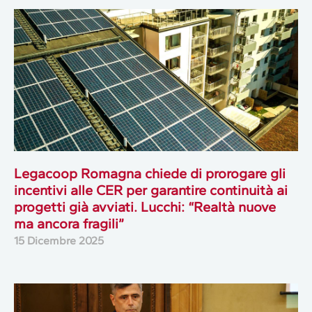
Legacoop Romagna chiede di prorogare gli
incentivi alle CER per garantire continuità ai
progetti già avviati. Lucchi: “Realtà nuove
ma ancora fragili”
15 Dicembre 2025