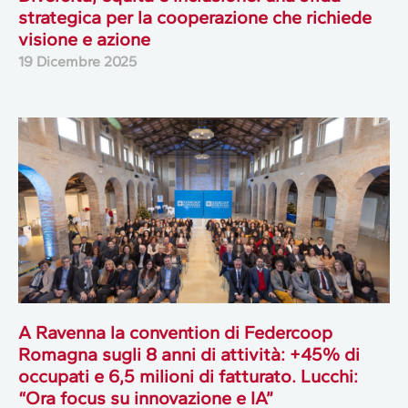
strategica per la cooperazione che richiede
visione e azione
19 Dicembre 2025
A Ravenna la convention di Federcoop
Romagna sugli 8 anni di attività: +45% di
occupati e 6,5 milioni di fatturato. Lucchi:
“Ora focus su innovazione e IA”