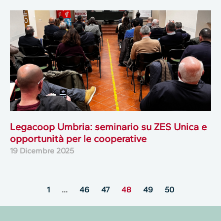
Legacoop Umbria: seminario su ZES Unica e
opportunità per le cooperative
19 Dicembre 2025
1
…
46
47
48
49
50