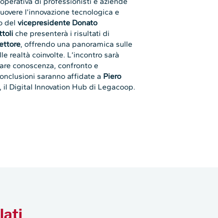
ooperativa di professionisti e aziende
uovere l’innovazione tecnologica e
to del
vicepresidente Donato
toli
che presenterà i risultati di
ettore
, offrendo una panoramica sulle
lle realtà coinvolte. L’incontro sarà
olare conoscenza, confronto e
conclusioni saranno affidate a
Piero
, il Digital Innovation Hub di Legacoop.
lati