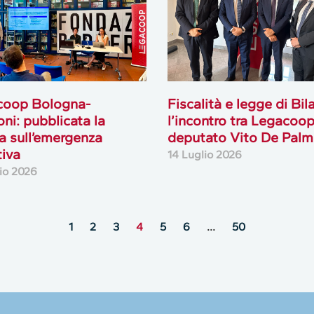
coop Bologna-
Fiscalità e legge di Bil
ni: pubblicata la
l’incontro tra Legacoop 
ca sull’emergenza
deputato Vito De Palma
tiva
14 Luglio 2026
lio 2026
1
2
3
4
5
6
…
50