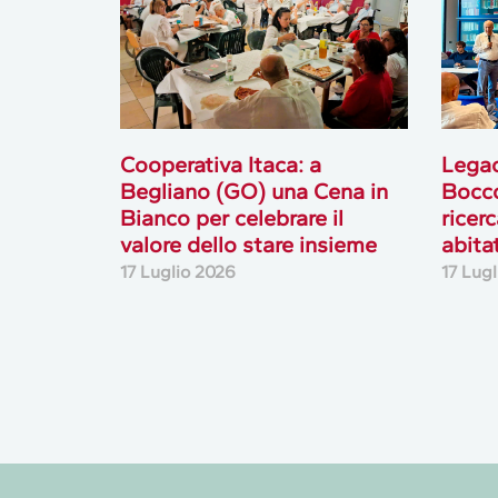
Cooperativa Itaca: a
Lega
Begliano (GO) una Cena in
Bocco
Bianco per celebrare il
ricer
valore dello stare insieme
abita
17 Luglio 2026
17 Lug