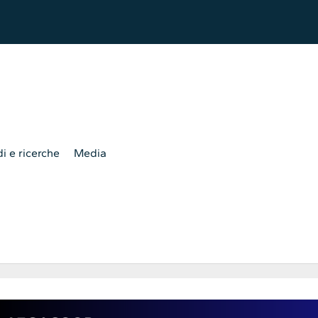
i e ricerche
Media