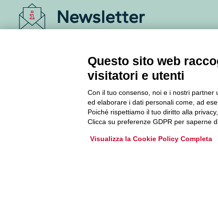
Newsletter
Accedi o iscriviti alla nostra Newsletter Legacoop
Informazioni per restare sempre aggiornati sul
Questo sito web raccog
mondo della cooperazione.
visitatori e utenti
Con il tuo consenso, noi e i nostri partner 
Iscriviti
ed elaborare i dati personali come, ad esem
Poiché rispettiamo il tuo diritto alla privacy
Archivio Newsletter
Clicca su preferenze GDPR per saperne di
Visualizza la Cookie Policy Completa
Via Guattani 9 00161 Roma
Tel. 06844391