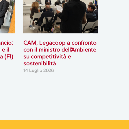
ancio:
CAM, Legacoop a confronto
e il
con il ministro dell’Ambiente
 (FI)
su competitività e
sostenibilità
14 Luglio 2026