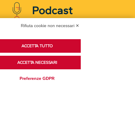
Podcast
Rifiuta cookie non necessari ✕
Ascolta i podcast di approfondimento di Legacoop
su Spreaker.
ACCETTA TUTTO
ACCETTA NECESSARI
Accedi alla sezione
Preferenze GDPR
Privacy Policy
Disclaimer
Cookie Policy
Trasparenza