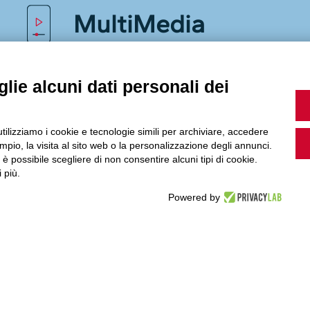
MultiMedia
lie alcuni dati personali dei
Guarda i nostri video, storie e webinar.
utilizziamo i cookie e tecnologie simili per archiviare, accedere
pio, la visita al sito web o la personalizzazione degli annunci.
, è possibile scegliere di non consentire alcuni tipi di cookie.
Accedi a Youtube
 più.
Powered by
Seguici sui nostri canali social: