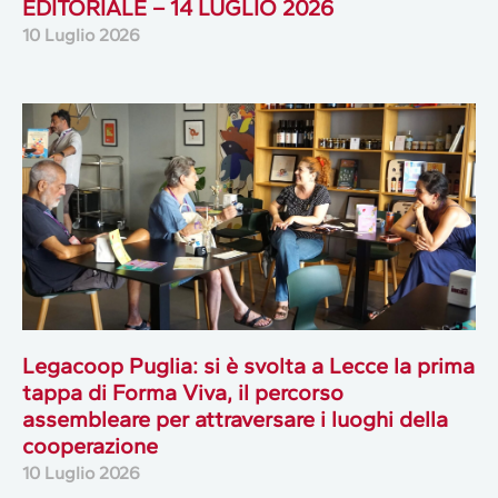
EDITORIALE – 14 LUGLIO 2026
10 Luglio 2026
Legacoop Puglia: si è svolta a Lecce la prima
tappa di Forma Viva, il percorso
assembleare per attraversare i luoghi della
cooperazione
10 Luglio 2026