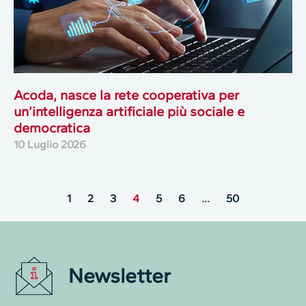
Acoda, nasce la rete cooperativa per
un’intelligenza artificiale più sociale e
democratica
10 Luglio 2026
1
2
3
4
5
6
…
50
Newsletter