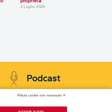
io
proprietà
2 Luglio 2026
Podcast
Rifiuta cookie non necessari ✕
Ascolta i podcast di approfondimento di Legacoop
su Spreaker.