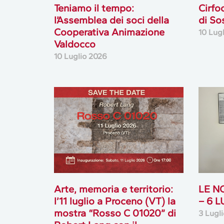
Teniamo il tempo:
Cirfo
l’Assemblea dei soci della
di So
Cooperativa Animazione
10 Lug
Valdocco
10 Luglio 2026
Arte, memoria e territorio:
LE N
l’11 luglio a Proceno (VT) la
– 6 
mostra “Rosso C 01020” di
3 Lugl