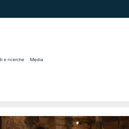
i e ricerche
Media