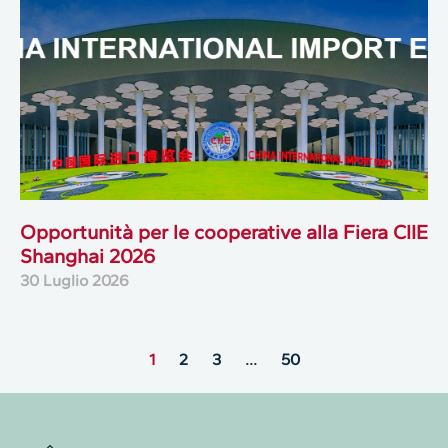
Opportunità per le cooperative alla Fiera CIIE
Shanghai 2026
30 Luglio 2026
1
2
3
…
50