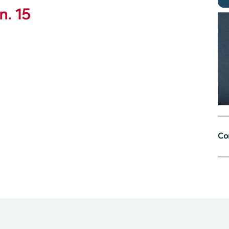
n. 15
Con