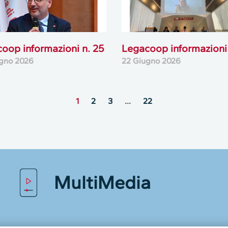
oop informazioni n. 25
Legacoop informazioni 
gno 2026
22 Giugno 2026
1
2
3
…
22
MultiMedia