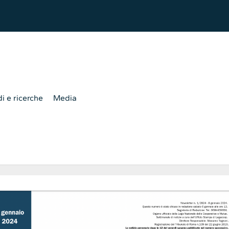
i e ricerche
Media