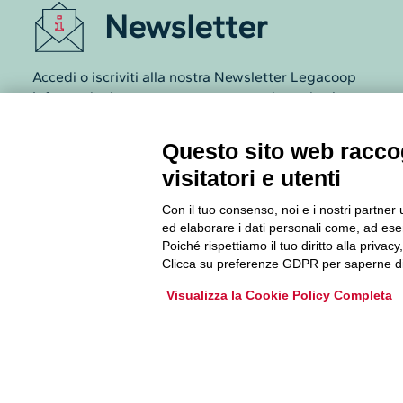
Newsletter
Accedi o iscriviti alla nostra Newsletter Legacoop
Informazioni per restare sempre aggiornati sul
mondo della cooperazione.
Questo sito web raccog
Iscriviti
visitatori e utenti
Con il tuo consenso, noi e i nostri partner 
Archivio Newsletter
ed elaborare i dati personali come, ad esem
Poiché rispettiamo il tuo diritto alla privacy
Clicca su preferenze GDPR per saperne di
Visualizza la Cookie Policy Completa
Via Guattani 9 00161 Roma
Tel. 06844391