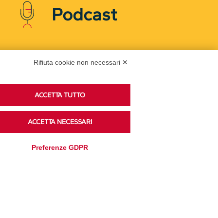
Podcast
Ascolta i podcast di approfondimento di Legacoop
Rifiuta cookie non necessari ✕
su Spreaker.
ACCETTA TUTTO
Accedi alla sezione
ACCETTA NECESSARI
Preferenze GDPR
Privacy Policy
Disclaimer
Cookie Policy
Trasparenza