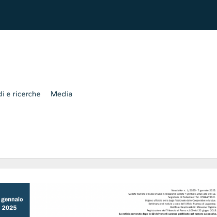
i e ricerche
Media