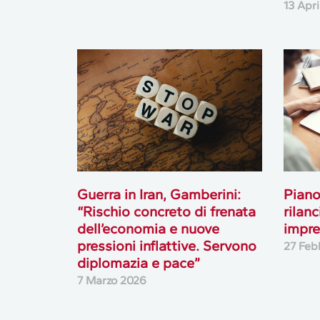
13 Apr
Guerra in Iran, Gamberini:
Piano
“Rischio concreto di frenata
rilan
dell’economia e nuove
impre
pressioni inflattive. Servono
27 Feb
diplomazia e pace”
7 Marzo 2026