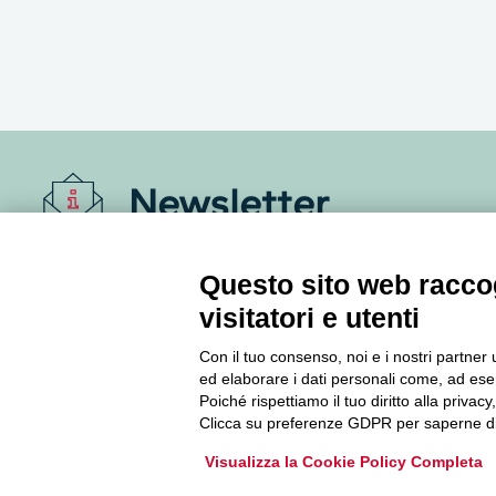
Newsletter
Accedi o iscriviti alla nostra Newsletter Legacoop
Questo sito web raccog
Informazioni per restare sempre aggiornati sul
visitatori e utenti
mondo della cooperazione.
Con il tuo consenso, noi e i nostri partner 
ed elaborare i dati personali come, ad esem
Iscriviti
Poiché rispettiamo il tuo diritto alla privacy
Clicca su preferenze GDPR per saperne di
Archivio Newsletter
Visualizza la Cookie Policy Completa