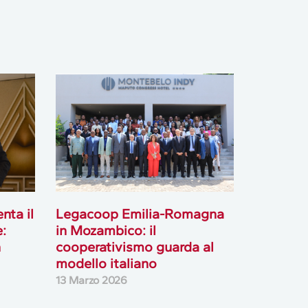
nta il
Legacoop Emilia-Romagna
:
in Mozambico: il
n
cooperativismo guarda al
modello italiano
13 Marzo 2026