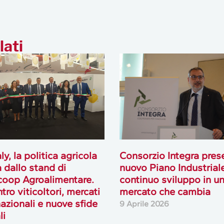
lati
ly, la politica agricola
Consorzio Integra prese
 dallo stand di
nuovo Piano Industriale
oop Agroalimentare.
continuo sviluppo in u
tro viticoltori, mercati
mercato che cambia
nazionali e nuove sfide
9 Aprile 2026
li