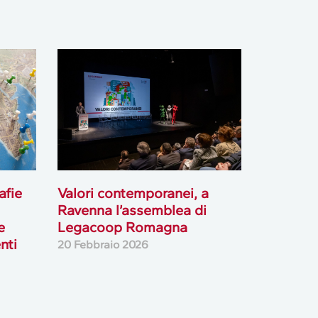
afie
Valori contemporanei, a
Ravenna l’assemblea di
e
Legacoop Romagna
nti
20 Febbraio 2026