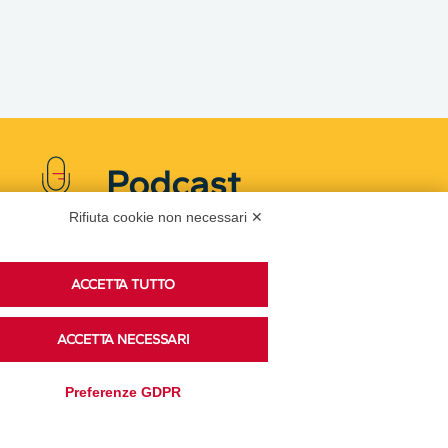
Podcast
Rifiuta cookie non necessari ✕
Ascolta i podcast di approfondimento di Legacoop
ACCETTA TUTTO
su Spreaker.
ACCETTA NECESSARI
Accedi alla sezione
Preferenze GDPR