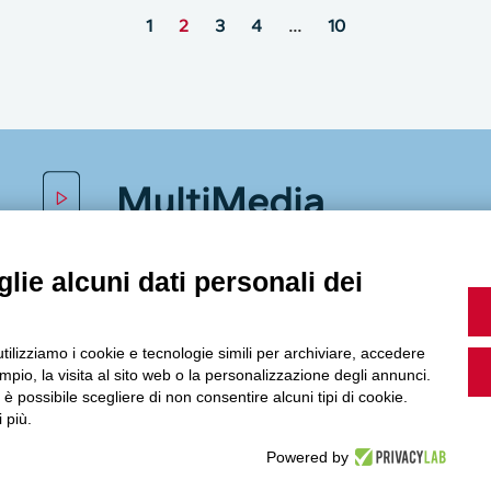
1
2
3
4
…
10
MultiMedia
lie alcuni dati personali dei
Guarda i nostri video, storie e webinar.
utilizziamo i cookie e tecnologie simili per archiviare, accedere
pio, la visita al sito web o la personalizzazione degli annunci.
, è possibile scegliere di non consentire alcuni tipi di cookie.
 più.
Accedi a Youtube
Powered by