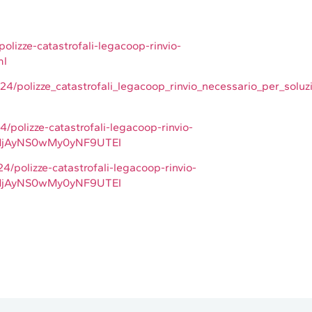
olizze-catastrofali-legacoop-rinvio-
ml
24/polizze_catastrofali_legacoop_rinvio_necessario_per_soluz
/polizze-catastrofali-legacoop-rinvio-
jdfMjAyNS0wMy0yNF9UTEI
24/polizze-catastrofali-legacoop-rinvio-
jdfMjAyNS0wMy0yNF9UTEI