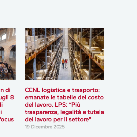
n di
CCNL logistica e trasporto:
gli 8
emanate le tabelle del costo
di
del lavoro. LPS: “Più
i
trasparenza, legalità e tutela
 focus
del lavoro per il settore”
19 Dicembre 2025