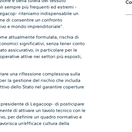
zione e della tutela del tessuto
Con
ali sempre più frequenti ed estremi -
Legacop- riteniamo indispensabile un
fine di consentire un confronto
ivo e mondo imprenditoriale”.
ome attualmente formulata, rischia di
onomici significativi, senza tener conto
ato assicurativo, in particolare per le
perative attive nei settori più esposti,
viare una riflessione complessiva sulla
er la gestione del rischio che includa
attivo dello Stato nel garantire coperture
presidente di Legacoop- di posticipare
lmente di attivare un tavolo tecnico con le
ativo, per definire un quadro normativo e
avorisca un’efficace cultura della