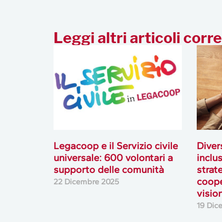
Leggi altri articoli corre
Legacoop e il Servizio civile
Diver
universale: 600 volontari a
inclu
supporto delle comunità
strat
coope
22 Dicembre 2025
visio
19 Dic