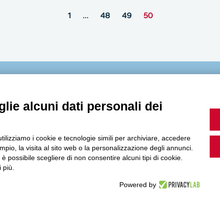
1
…
48
49
50
MultiMedia
lie alcuni dati personali dei
utilizziamo i cookie e tecnologie simili per archiviare, accedere
Guarda i nostri video, storie e webinar.
pio, la visita al sito web o la personalizzazione degli annunci.
, è possibile scegliere di non consentire alcuni tipi di cookie.
 più.
Powered by
Accedi a Youtube