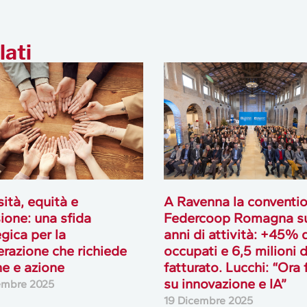
lati
sità, equità e
A Ravenna la conventio
sione: una sfida
Federcoop Romagna su
egica per la
anni di attività: +45% 
razione che richiede
occupati e 6,5 milioni d
ne e azione
fatturato. Lucchi: “Ora
su innovazione e IA”
embre 2025
19 Dicembre 2025