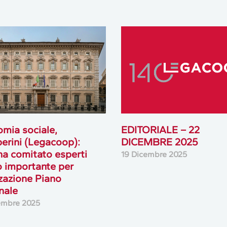
mia sociale,
EDITORIALE – 22
rini (Legacoop):
DICEMBRE 2025
a comitato esperti
19 Dicembre 2025
 importante per
zzazione Piano
nale
embre 2025