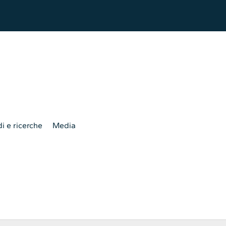
i e ricerche
Media