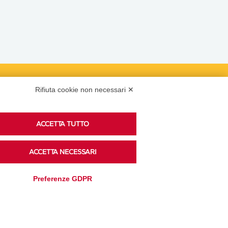
Rifiuta cookie non necessari ✕
Podcast
ACCETTA TUTTO
Ascolta i podcast di approfondimento di Legacoop
ACCETTA NECESSARI
su Spreaker.
Preferenze GDPR
Accedi alla sezione