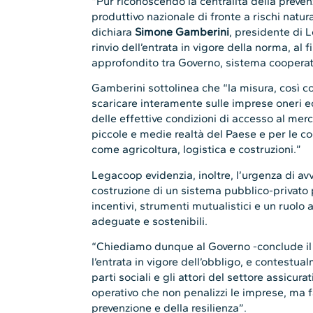
“Pur riconoscendo la centralità della preven
produttivo nazionale di fronte a rischi natur
dichiara
Simone Gamberini
, presidente di 
rinvio dell’entrata in vigore della norma, al 
approfondito tra Governo, sistema cooperat
Gamberini sottolinea che “la misura, così c
scaricare interamente sulle imprese oneri ec
delle effettive condizioni di accesso al merc
piccole e medie realtà del Paese e per le coo
come agricoltura, logistica e costruzioni.”
Legacoop evidenzia, inoltre, l’urgenza di av
costruzione di un sistema pubblico-privato p
incentivi, strumenti mutualistici e un ruolo 
adeguate e sostenibili.
“Chiediamo dunque al Governo -conclude il 
l’entrata in vigore dell’obbligo, e contestua
parti sociali e gli attori del settore assicur
operativo che non penalizzi le imprese, ma f
prevenzione e della resilienza”.