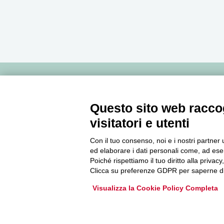
Newsletter
Questo sito web raccog
visitatori e utenti
Accedi o iscriviti alla nostra Newsletter Legacoop
Informazioni per restare sempre aggiornati sul
Con il tuo consenso, noi e i nostri partner 
mondo della cooperazione.
ed elaborare i dati personali come, ad esem
Poiché rispettiamo il tuo diritto alla privacy
Clicca su preferenze GDPR per saperne di
Iscriviti
Visualizza la Cookie Policy Completa
Archivio Newsletter