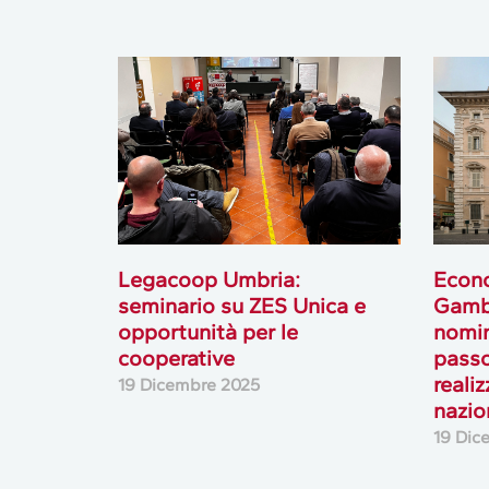
Legacoop Umbria:
Econo
seminario su ZES Unica e
Gambe
opportunità per le
nomin
cooperative
passo
reali
19 Dicembre 2025
nazio
19 Dic