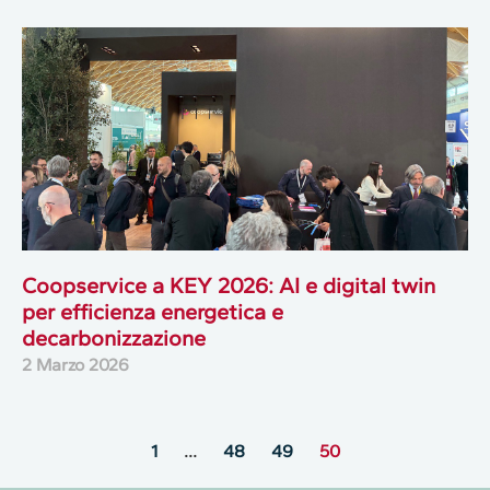
Coopservice a KEY 2026: AI e digital twin
per efficienza energetica e
decarbonizzazione
2 Marzo 2026
1
…
48
49
50