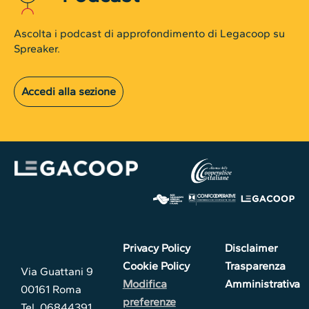
Ascolta i podcast di approfondimento di Legacoop su
Spreaker.
Accedi alla sezione
Privacy Policy
Disclaimer
Cookie Policy
Trasparenza
Via Guattani 9
Modifica
Amministrativa
00161 Roma
preferenze
Tel. 06844391