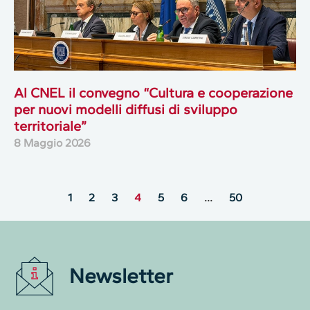
Al CNEL il convegno “Cultura e cooperazione
per nuovi modelli diffusi di sviluppo
territoriale”
8 Maggio 2026
1
2
3
4
5
6
…
50
Newsletter