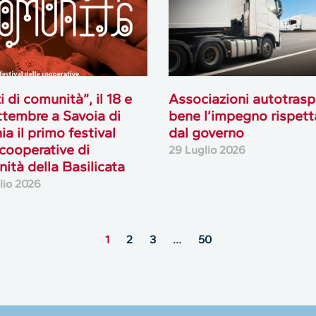
i di comunità”, il 18 e
Associazioni autotrasp
ttembre a Savoia di
bene l’impegno rispett
ia il primo festival
dal governo
 cooperative di
29 Luglio 2026
ità della Basilicata
lio 2026
1
2
3
…
50