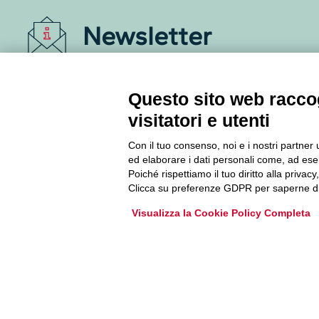
Newsletter
Accedi o iscriviti alla nostra Newsletter Legacoop
Informazioni per restare sempre aggiornati sul
Questo sito web raccog
mondo della cooperazione.
visitatori e utenti
Con il tuo consenso, noi e i nostri partner 
Iscriviti
ed elaborare i dati personali come, ad esem
Poiché rispettiamo il tuo diritto alla privacy
Archivio Newsletter
Clicca su preferenze GDPR per saperne di
Visualizza la Cookie Policy Completa
Via Guattani 9 00161 Roma