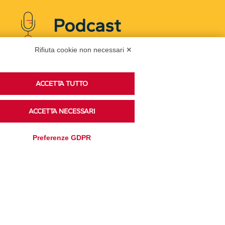
Podcast
Rifiuta cookie non necessari ✕
Ascolta i podcast di approfondimento di Legacoop
su Spreaker.
ACCETTA TUTTO
ACCETTA NECESSARI
Accedi alla sezione
Preferenze GDPR
Privacy Policy
Disclaimer