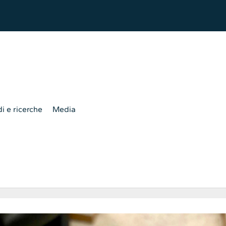
i e ricerche
Media