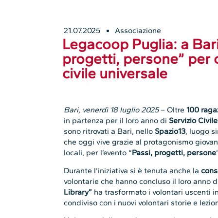
21.07.2025
Associazione
Legacoop Puglia: a Bari 
progetti, persone” per c
civile universale
Bari, venerdì 18 luglio 2025
– Oltre
100 raga
in partenza per il loro anno di
Servizio Civi
sono ritrovati a Bari, nello
Spazio13
, luogo s
che oggi vive grazie al protagonismo giovanil
locali, per l’evento “
Passi, progetti, persone
Durante l’iniziativa si è tenuta anche la
cons
volontarie che hanno concluso il loro anno di
Library”
ha trasformato i volontari uscenti in
condiviso con i nuovi volontari storie e lezion