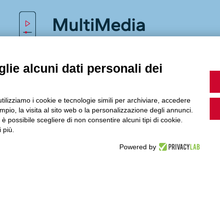
MultiMedia
lie alcuni dati personali dei
Guarda i nostri video, storie e webinar.
utilizziamo i cookie e tecnologie simili per archiviare, accedere
pio, la visita al sito web o la personalizzazione degli annunci.
, è possibile scegliere di non consentire alcuni tipi di cookie.
Accedi a Youtube
 più.
Powered by
Seguici sui nostri canali social: