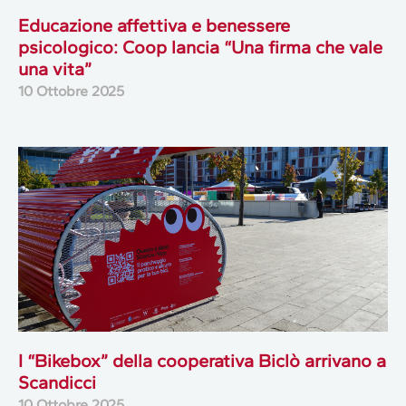
Educazione affettiva e benessere
psicologico: Coop lancia “Una firma che vale
una vita”
10 Ottobre 2025
I “Bikebox” della cooperativa Biclò arrivano a
Scandicci
10 Ottobre 2025