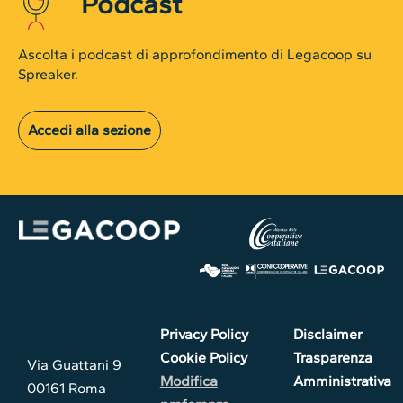
Podcast
Ascolta i podcast di approfondimento di Legacoop su
Spreaker.
Accedi alla sezione
Privacy Policy
Disclaimer
Cookie Policy
Trasparenza
Via Guattani 9
Modifica
Amministrativa
00161 Roma