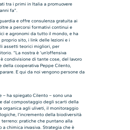
ti tra i primi in Italia a promuovere
anni fa”.
guardia e offre consulenza gratuita ai
ltre a percorsi formativi continui e
nici e agronomi da tutto il mondo, e ha
roprio sito, i link delle lezioni e i
i assetti teorici migliori, per
ritorio. “La nostra è ‘un’offensiva
 è condivisione di tante cose, del lavoro
re della cooperativa Peppe Cilento,
imparare. E qui da noi vengono persone da
ania”.
e – ha spiegato Cilento – sono una
ire dal compostaggio degli scarti della
a organica agli uliveti, il monitoraggio
ogiche, l’incremento della biodiversità
 il terreno: pratiche che puntano alla
o a chimica invasiva. Strategia che è