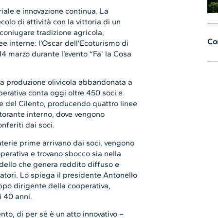
riale e innovazione continua. La
lo di attività con la vittoria di un
coniugare tradizione agricola,
Con
ee interne: l’Oscar dell’Ecoturismo di
 marzo durante l’evento “Fa’ la Cosa
la produzione olivicola abbandonata a
perativa conta oggi oltre 450 soci e
ale del Cilento, producendo quattro linee
storante interno, dove vengono
nferiti dai soci.
materie prime arrivano dai soci, vengono
operativa e trovano sbocco sia nella
odello che genera reddito diffuso e
atori. Lo spiega il presidente Antonello
ppo dirigente della cooperativa,
i 40 anni.
ento, di per sé è un atto innovativo –