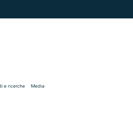
i e ricerche
Media