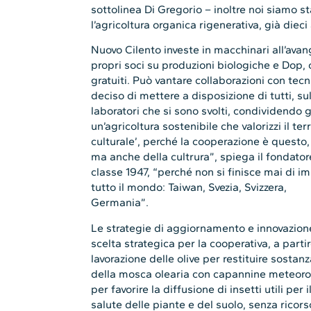
sottolinea Di Gregorio – inoltre noi siamo sta
l’agricoltura organica rigenerativa, già dieci 
Nuovo Cilento investe in macchinari all’avan
propri soci su produzioni biologiche e Dop, o
gratuiti. Può vantare collaborazioni con tec
deciso di mettere a disposizione di tutti, sul p
laboratori che si sono svolti, condividendo gl
un’agricoltura sostenibile che valorizzi il ter
culturale’, perché la cooperazione è questo,
ma anche della cultrura”, spiega il fondato
classe 1947, “perché non si finisce mai di 
tutto il mondo: Taiwan, Svezia, Svizzera,
Germ
Le strategie di aggiornamento e innovazion
scelta strategica per la cooperativa, a part
lavorazione delle olive per restituire sostanz
della mosca olearia con capannine meteorol
per favorire la diffusione di insetti utili per
salute delle piante e del suolo, senza ricors