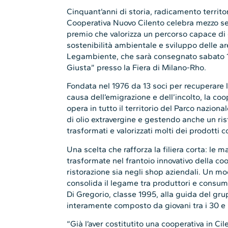
Cinquant’anni di storia, radicamento territo
Cooperativa Nuovo Cilento celebra mezzo seco
premio che valorizza un percorso capace di 
sostenibilità ambientale e sviluppo delle ar
Legambiente, che sarà consegnato sabato 14
Giusta” presso la Fiera di Milano-Rho.
Fondata nel 1976 da 13 soci per recuperare 
causa dell’emigrazione e dell’incolto, la coo
opera in tutto il territorio del Parco nazion
di olio extravergine e gestendo anche un ri
trasformati e valorizzati molti dei prodotti co
Una scelta che rafforza la filiera corta: le 
trasformate nel frantoio innovativo della co
ristorazione sia negli shop aziendali. Un m
consolida il legame tra produttori e consum
Di Gregorio, classe 1995, alla guida del gru
interamente composto da giovani tra i 30 e 
“Già l’aver costitutito una cooperativa in Cil