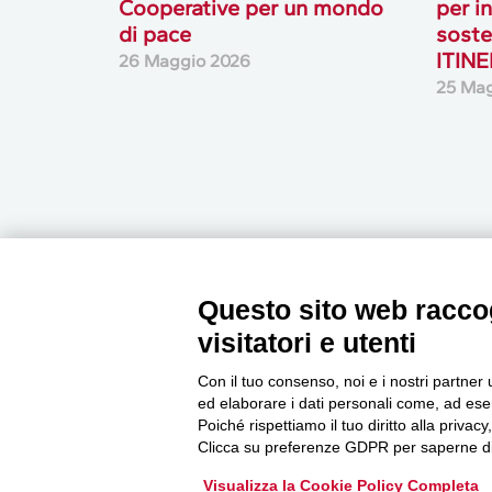
Cooperative per un mondo
per i
di pace
soste
ITIN
26 Maggio 2026
25 Ma
Questo sito web raccog
Newsletter
visitatori e utenti
Con il tuo consenso, noi e i nostri partner 
ed elaborare i dati personali come, ad esem
Accedi o iscriviti alla nostra Newsletter Legacoop
Poiché rispettiamo il tuo diritto alla privacy
Informazioni per restare sempre aggiornati sul
Clicca su preferenze GDPR per saperne di
mondo della cooperazione.
Visualizza la Cookie Policy Completa