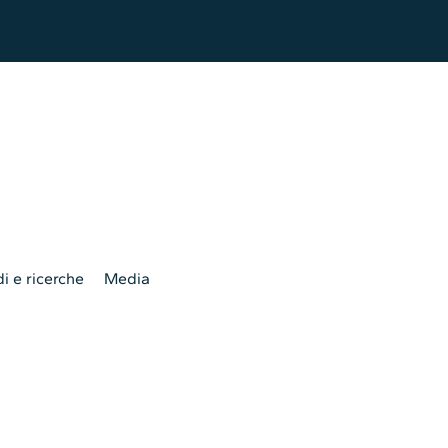
i e ricerche
Media