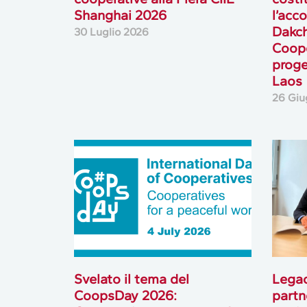
Shanghai 2026
l’acc
Dakc
30 Luglio 2026
Coope
proge
Laos
26 Giu
Svelato il tema del
Lega
CoopsDay 2026:
partn