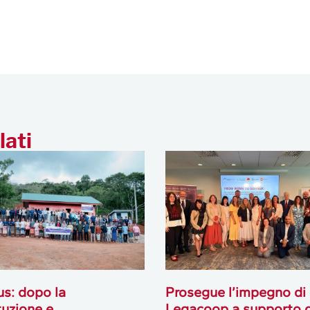
lati
us: dopo la
Prosegue l’impegno di
tuzione e
Legacoop a supporto d