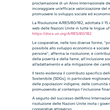
proclamazione di un Anno Internazionale de
incoraggiare un’efficace valorizzazione del
promuovere lo sviluppo sociale ed economi
La Risoluzione A/RES/80/182, adottata il 15 
web delle Nazioni Unite in tutte le lingue uf
https://docs.un.org/A/RES/80/182
Le cooperative, nelle loro diverse forme, “
possibile allo sviluppo economico e sociale d
persone”, afferma la risoluzione, e contribu
della povertà e della fame, all’inclusione so
all’adattamento e alla mitigazione dei camb
Il testo evidenzia il contributo specifico del
Sostenibile (SDGs), in particolare miglioran
delle popolazioni indigene, delle comunità ru
promuovendo al contempo l’inclusione finanz
A seguito del successo dell’Anno Internazion
risoluzione delle Nazioni Unite invita i gover
cooperative attraverso: