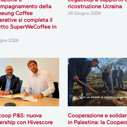
ompagnamento della
ricostruzione Ucraina
heung Coffee
26 Giugno 2026
rative si completa il
tto SuperWeCoffee in
gno 2026
coop P&S: nuova
Cooperazione e solidar
ership con Hivescore
in Palestina: la Cooper