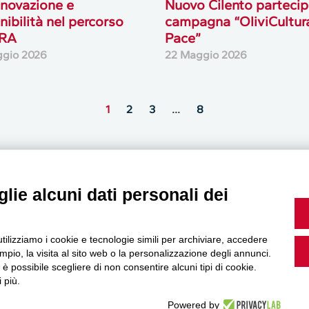
nnovazione e
Nuovo Cilento partecip
nibilità nel percorso
campagna “OliviCultura
ERA
Pace”
ggio 2026
22 Maggio 2026
1
2
3
…
8
lie alcuni dati personali dei
MultiMedia
utilizziamo i cookie e tecnologie simili per archiviare, accedere
pio, la visita al sito web o la personalizzazione degli annunci.
, è possibile scegliere di non consentire alcuni tipi di cookie.
 più.
Guarda i nostri video, storie e webinar.
Powered by