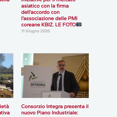
asiatico con la firma
dell’accordo con
l’associazione delle PMI
coreane KBIZ. LE FOTO
11 Giugno 2026
ietà
Consorzio Integra presenta il
ativa
nuovo Piano Industriale: