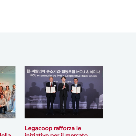
Legacoop rafforza le
ella
iniziative per il mercato