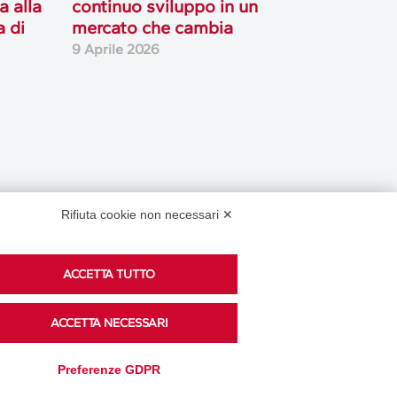
a alla
continuo sviluppo in un
 di
mercato che cambia
9 Aprile 2026
Rifiuta cookie non necessari ✕
Podcast
ACCETTA TUTTO
ACCETTA NECESSARI
Ascolta i podcast di approfondimento di Legacoop
Preferenze GDPR
su Spreaker.